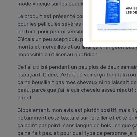
mode « neige sur les épaules dès que tu passes l
Le produit est présenté comme une lotion sans ri
pour les pellicules sévères et les cuirs chevelus i
parfum, pour peaux sensibles, utilisable même su
J’étais un peu sceptique, parce que j’ai déjà es
monts et merveilles et au final ça changeait pas 
impossible à utiliser au quotidien.
Je l’ai utilisé pendant un peu plus de deux semai
espaçant. L’idée, c’était de voir si ça tenait la r
ça ne bousillait pas mes cheveux ni ne laissait de 
peau, parce que j’ai le cuir chevelu assez réactif
direct.
Globalement, mon avis est plutôt positif, mais i
notamment côté texture sur l’oreiller et côté prix
ça point par point, sans langue de bois : ce que ç
ça ne fait pas, et pour quel type de personne je 