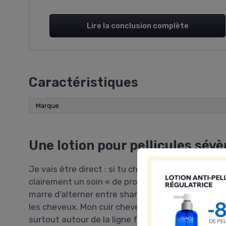
Lire la conclusion complète
Caractéristiques
Marque
Une lotion pour pellicules sévè
Je vais être direct : si tu cherches un truc glamou
clairement un soin « de problème de peau », pas un
marre d’alterner entre shampoings antipelliculair
les cheveux. Mon cuir chevelu grattait non-stop,
surtout autour de la ligne frontale et derrière les 