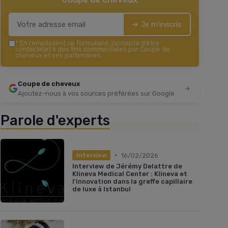
➔ Je m'inscris
*
En remplissant ce formulaire, j’accepte d’être
contacté(e) à des fins commerciales par Coupe de
cheveux et ses partenaires.
Coupe de cheveux
Ajoutez-nous à vos sources préférées sur Google
Parole d'experts
•
16/02/2026
Interview
Interview de Jérémy Delattre de
Klineva Medical Center : Klineva et
l'innovation dans la greffe capillaire
de luxe à Istanbul