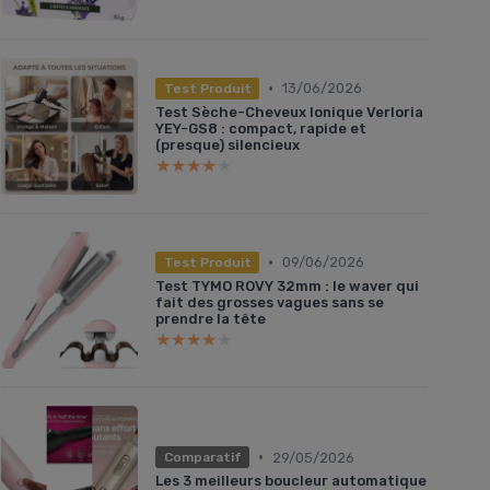
•
13/06/2026
Test Produit
Test Sèche-Cheveux Ionique Verloria
YEY-GS8 : compact, rapide et
(presque) silencieux
★★★★★
★★★★★
•
09/06/2026
Test Produit
Test TYMO ROVY 32mm : le waver qui
fait des grosses vagues sans se
prendre la tête
★★★★★
★★★★★
•
29/05/2026
Comparatif
Les 3 meilleurs boucleur automatique