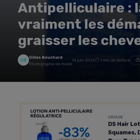
Antipelliculaire : 
vraiment les dém
graisser les chev
Gilles Bouchard
14 juin 2026
1 min de lecture
Photographe de mode
URIAGE
DS Hair Lot
Squames, D