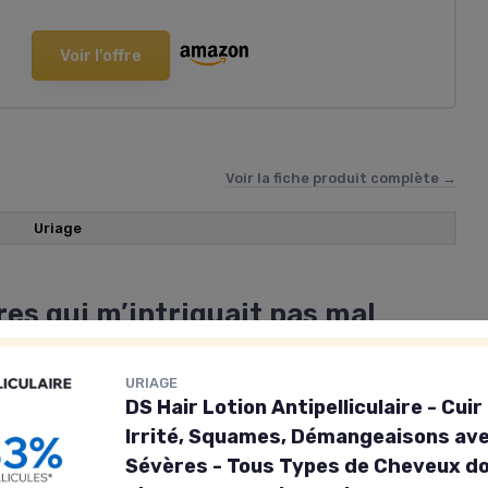
Voir l'offre
Voir la fiche produit complète →
Uriage
res qui m’intriguait pas mal
r, ce n’est pas ce produit. Uriage DS Hair Lotion, c’est
URIAGE
 truc plaisir. Je l’ai testée parce que j’en avais
DS Hair Lotion Antipelliculaire - Cui
es qui dessèchent et lotions grasses qui te collent
Irrité, Squames, Démangeaisons avec
 avec des plaques et des squames bien visibles,
Sévères - Tous Types de Cheveux do
oreilles. Pas juste deux petites pellicules, plutôt le