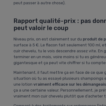
peut passer à autre chose).
Rapport qualité-prix : pas don
peut valoir le coup
Niveau prix, on est clairement sur du
produit de 
surface à 5 €. Le flacon fait seulement 100 ml, et 
cuir chevelu, tu le vois descendre assez vite. En 
terminer en un mois, voire moins si tu es généreux
gigantesque et ça peut vite chiffrer si tu comptes 
Maintenant, il faut mettre ça en face de ce que 
situation où tu as essayé plusieurs shampoings e
une lotion
vraiment efficace sur les démangeai
ça a une certaine valeur. Personnellement, je pré
vraiment mon cuir chevelu plutôt que d’acheter tr
Comparé à des traitements sur ordonnance (lotio