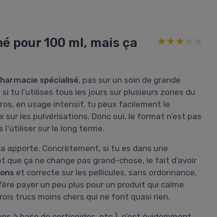
né pour 100 ml, mais ça
★★★★★
★★★★★
pharmacie spécialisé
, pas sur un soin de grande
si tu l’utilises tous les jours sur plusieurs zones du
gros, en usage intensif, tu peux facilement le
 sur les pulvérisations. Donc oui, le format n’est pas
l’utiliser sur le long terme.
ça apporte. Concrètement, si tu es dans une
t que ça ne change pas grand-chose, le fait d’avoir
sons
et correcte sur les pellicules, sans ordonnance,
fère payer un peu plus pour un produit qui calme
ois trucs moins chers qui ne font quasi rien.
ns à base de corticoïdes, etc.), c’est évidemment