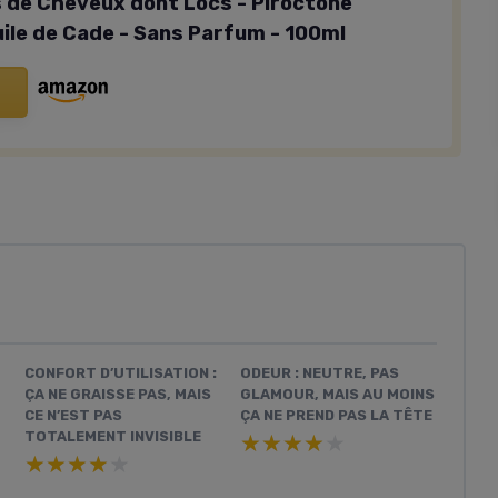
 de Cheveux dont Locs - Piroctone
uile de Cade - Sans Parfum - 100ml
CONFORT D’UTILISATION :
ODEUR : NEUTRE, PAS
ÇA NE GRAISSE PAS, MAIS
GLAMOUR, MAIS AU MOINS
CE N’EST PAS
ÇA NE PREND PAS LA TÊTE
TOTALEMENT INVISIBLE
★★★★★
★★★★★
★★★★★
★★★★★