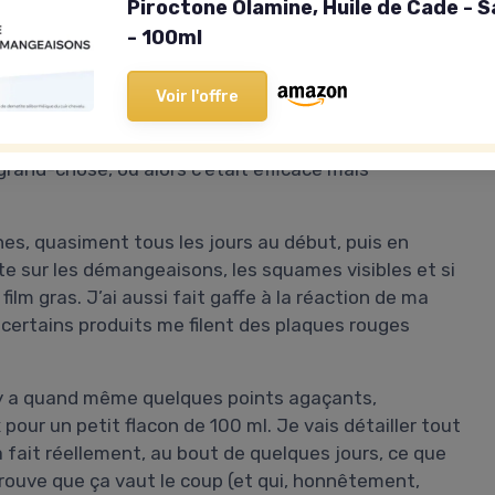
Piroctone Olamine, Huile de Cade - 
a main dans les cheveux ».
- 100ml
nçage, avec Piroctone Olamine et huile de cade,
rrités. Sur le papier, ça coche pas mal de cases : sans
Voir l'offre
r locs, et censé apaiser vite les démangeaisons.
sayé plein de trucs en pharmacie qui promettaient
grand-chose, ou alors c’était efficace mais
nes, quasiment tous les jours au début, puis en
oute sur les démangeaisons, les squames visibles et si
film gras. J’ai aussi fait gaffe à la réaction de ma
 : certains produits me filent des plaques rouges
l y a quand même quelques points agaçants,
 pour un petit flacon de 100 ml. Je vais détailler tout
a fait réellement, au bout de quelques jours, ce que
trouve que ça vaut le coup (et qui, honnêtement,