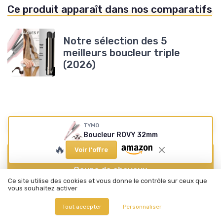
Ce produit apparaît dans nos comparatifs
Notre sélection des 5
meilleurs boucleur triple
(2026)
Résumer
ChatGPT
Claude
Mistral
TYMO
Boucleur ROVY 32mm
🔥
Voir l'offre
Recevez les dernières actualités de
Coupe de cheveux
Ce site utilise des cookies et vous donne le contrôle sur ceux que
vous souhaitez activer
➔ Je m'inscris
Tout accepter
Personnaliser
*
En remplissant ce formulaire, j’accepte d’être contacté(e) à
des fins commerciales par Coupe de cheveux et ses