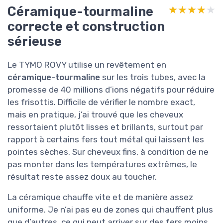
Céramique-tourmaline
★★★★★
★★★★★
correcte et construction
sérieuse
Le TYMO ROVY utilise un revêtement en
céramique-tourmaline
sur les trois tubes, avec la
promesse de 40 millions d’ions négatifs pour réduire
les frisottis. Difficile de vérifier le nombre exact,
mais en pratique, j’ai trouvé que les cheveux
ressortaient plutôt lisses et brillants, surtout par
rapport à certains fers tout métal qui laissent les
pointes sèches. Sur cheveux fins, à condition de ne
pas monter dans les températures extrêmes, le
résultat reste assez doux au toucher.
La céramique chauffe vite et de manière assez
uniforme. Je n’ai pas eu de zones qui chauffent plus
que d’autres, ce qui peut arriver sur des fers moins