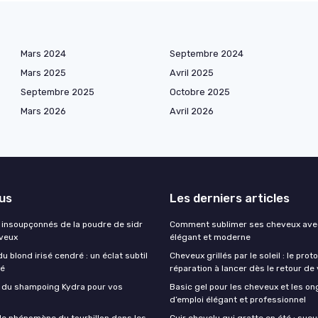
Mars 2024
Septembre 2024
Mars 2025
Avril 2025
Septembre 2025
Octobre 2025
Mars 2026
Avril 2026
lus
Les derniers articles
s insoupçonnés de la poudre de sidr
Comment sublimer ses cheveux avec
veux
élégant et moderne
u blond irisé cendré : un éclat subtil
Cheveux grillés par le soleil : le prot
ué
réparation à lancer dès le retour d
s du shampoing Kydra pour vos
Basic gel pour les cheveux et les on
d’emploi élégant et professionnel
e phénomène du tourbillon dans les
Cuir chevelu qui gratte en été : sue