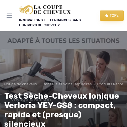
Panneau de gestion des cookies
TOPs
INNOVATIONS ET TENDANCES DANS
L'UNIVERS DU CHEVEUX
Coupe de cheveux
Conseils et Soins Capillaires
Produits Recom
Test Sèche-Cheveux Ionique
Verloria YEY-GS8 : compact,
rapide et (presque)
silencieux