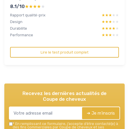
8.1/10
★★★★★
★★★★★
Rapport qualité-prix
★★★★★
★★★★★
Design
★★★★★
★★★★★
Durabilite
★★★★★
★★★★★
Performance
★★★★★
★★★★★
Lire le test produit complet
Recevez les dernières actualités de
Coupe de cheveux
➔ Je m'inscris
*
En remplissant ce formulaire, j’accepte d’être contacté(e) à
des fins commerciales par Coupe de cheveux et ses