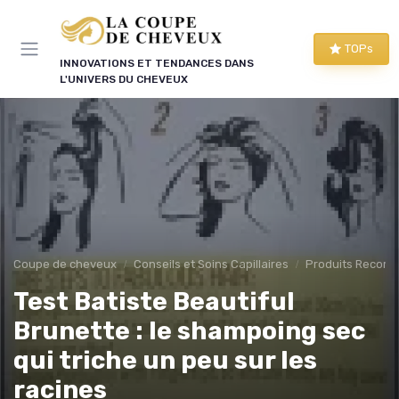
Panneau de gestion des cookies
TOPs
INNOVATIONS ET TENDANCES DANS
L'UNIVERS DU CHEVEUX
Coupe de cheveux
Conseils et Soins Capillaires
Produits Recom
Test Batiste Beautiful
Brunette : le shampoing sec
qui triche un peu sur les
racines