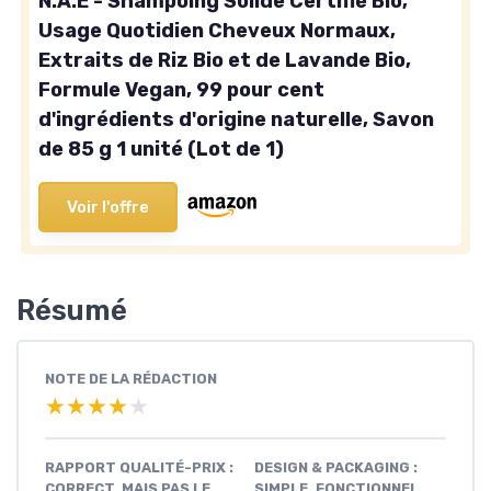
N.A.E - Shampoing Solide Certifié Bio,
Usage Quotidien Cheveux Normaux,
Extraits de Riz Bio et de Lavande Bio,
Formule Vegan, 99 pour cent
d'ingrédients d'origine naturelle, Savon
de 85 g 1 unité (Lot de 1)
Voir l'offre
Résumé
NOTE DE LA RÉDACTION
★★★★★
★★★★★
RAPPORT QUALITÉ-PRIX :
DESIGN & PACKAGING :
CORRECT, MAIS PAS LE
SIMPLE, FONCTIONNEL,