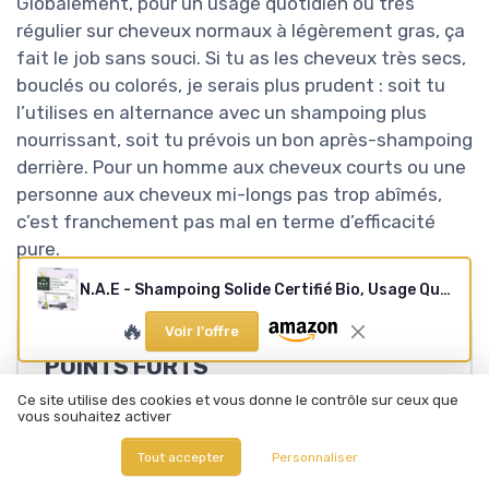
Globalement, pour un usage quotidien ou très
régulier sur cheveux normaux à légèrement gras, ça
fait le job sans souci. Si tu as les cheveux très secs,
bouclés ou colorés, je serais plus prudent : soit tu
l’utilises en alternance avec un shampoing plus
nourrissant, soit tu prévois un bon après-shampoing
derrière. Pour un homme aux cheveux courts ou une
personne aux cheveux mi-longs pas trop abîmés,
c’est franchement pas mal en terme d’efficacité
pure.
N.A.E - Shampoing Solide Certifié Bio, Usage Quotidien Cheveux Normaux, Extraits de Riz Bio et de Lavande Bio, Formule Vegan, 99 pour cent d'ingrédients d'origine naturelle, Savon de 85 g 1 unité (Lot de 1)
🔥
Voir l'offre
POINTS FORTS
Ce site utilise des cookies et vous donne le contrôle sur ceux que
Lave bien et mousse correctement pour un
vous souhaitez activer
shampoing solide, même sur cheveux qui
Tout accepter
Personnaliser
regraissent vite