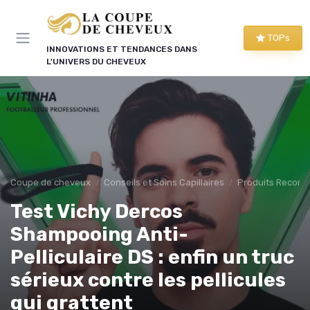
Panneau de gestion des cookies
TOPs
INNOVATIONS ET TENDANCES DANS
L'UNIVERS DU CHEVEUX
Coupe de cheveux
Conseils et Soins Capillaires
Produits Recom
Test Vichy Dercos
Shampooing Anti-
Pelliculaire DS : enfin un truc
sérieux contre les pellicules
qui grattent