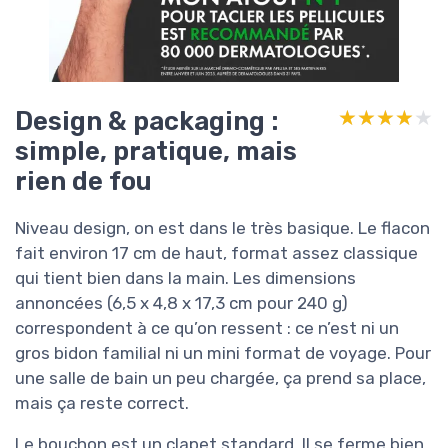
Design & packaging :
★★★★★
★★★★★
simple, pratique, mais
rien de fou
Niveau design, on est dans le très basique. Le flacon
fait environ 17 cm de haut, format assez classique
qui tient bien dans la main. Les dimensions
annoncées (6,5 x 4,8 x 17,3 cm pour 240 g)
correspondent à ce qu’on ressent : ce n’est ni un
gros bidon familial ni un mini format de voyage. Pour
une salle de bain un peu chargée, ça prend sa place,
mais ça reste correct.
Le bouchon est un clapet standard. Il se ferme bien,