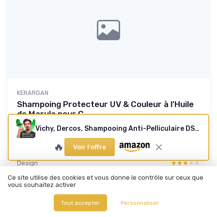
KERARGAN
Shampoing Protecteur UV & Couleur à l'Huile
de Marula pour C...
Un petit format qui fait le job sur les cheveux colorés
Vichy, Dercos, Shampooing Anti-Pelliculaire DS, Pellicules & Démangeaisons, Cheveux Secs 200 ml
8.2/10
★★★★★
★★★★★
🔥
Voir l'offre
Rapport qualité-prix
★★★★★
★★★★★
Design
★★★★★
★★★★★
Parfum
★★★★★
★★★★★
Ce site utilise des cookies et vous donne le contrôle sur ceux que
vous souhaitez activer
Ingredients
★★★★★
★★★★★
Tout accepter
Personnaliser
Lire le test produit complet