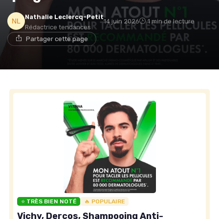
Nathalie Leclercq-Petit
14 juin 2026
1 min de lecture
Rédactrice tendances
Partager cette page
⭐ TRÈS BIEN NOTÉ
🔥 POPULAIRE
Vichy, Dercos, Shampooing Anti-