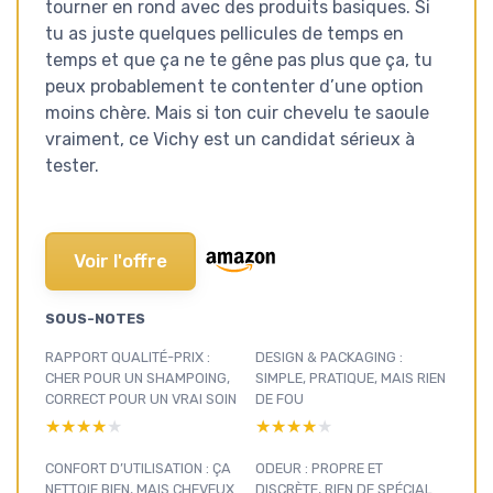
tourner en rond avec des produits basiques. Si
tu as juste quelques pellicules de temps en
temps et que ça ne te gêne pas plus que ça, tu
peux probablement te contenter d’une option
moins chère. Mais si ton cuir chevelu te saoule
vraiment, ce Vichy est un candidat sérieux à
tester.
Voir l'offre
SOUS-NOTES
RAPPORT QUALITÉ-PRIX :
DESIGN & PACKAGING :
CHER POUR UN SHAMPOING,
SIMPLE, PRATIQUE, MAIS RIEN
CORRECT POUR UN VRAI SOIN
DE FOU
★★★★★
★★★★★
★★★★★
★★★★★
CONFORT D’UTILISATION : ÇA
ODEUR : PROPRE ET
NETTOIE BIEN, MAIS CHEVEUX
DISCRÈTE, RIEN DE SPÉCIAL