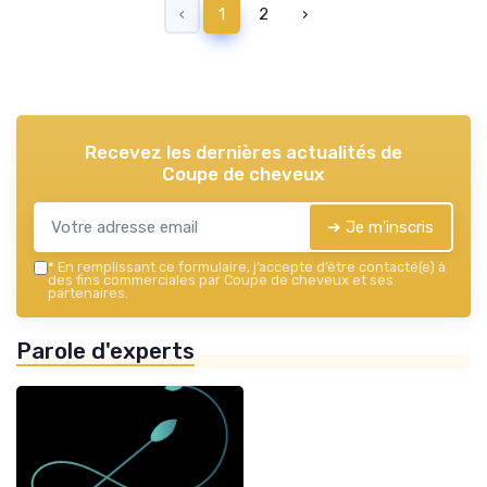
‹
1
2
›
Recevez les dernières actualités de
Coupe de cheveux
➔ Je m'inscris
*
En remplissant ce formulaire, j’accepte d’être contacté(e) à
des fins commerciales par Coupe de cheveux et ses
partenaires.
Parole d'experts