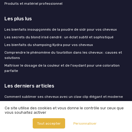
Produits et matériel professionnel
Les plus lus
Les bienfaits insoupçonnés de la poudre de sidr pour vos cheveux
Les secrets du blond irisé cendré : un éclat subtil et sophistiqué
Les bienfaits du shampoing Kydra pour vos cheveux
Comprendre le phénomène du tourbillon dans les cheveux : causes et
solutions
Maîtriser le dosage de la couleur et de l'oxydant pour une coloration
parfaite
Les derniers articles
Comment sublimer ses cheveux avec un claw clip élégant et moderne
Cheveux grillés par le soleil : le protocole de réparation à lancer dès le
Ce site utilise des cookies et vous donne le contrôle sur ceux que
retour de vacances
vous souhaitez activer
Basic gel pour les cheveux et les ongles : mode d’emploi élégant et
professionnel
Tout accepter
Personnaliser
Cuir chevelu qui gratte en été : sueur, casquette et chlore, le trio à