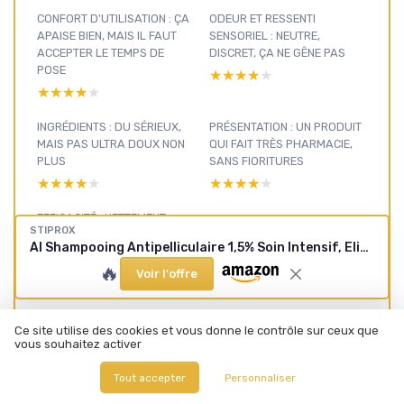
CONFORT D'UTILISATION : ÇA
ODEUR ET RESSENTI
APAISE BIEN, MAIS IL FAUT
SENSORIEL : NEUTRE,
ACCEPTER LE TEMPS DE
DISCRET, ÇA NE GÊNE PAS
POSE
★★★★★
★★★★★
★★★★★
★★★★★
INGRÉDIENTS : DU SÉRIEUX,
PRÉSENTATION : UN PRODUIT
MAIS PAS ULTRA DOUX NON
QUI FAIT TRÈS PHARMACIE,
PLUS
SANS FIORITURES
★★★★★
★★★★★
★★★★★
★★★★★
EFFICACITÉ : NETTEMENT
STIPROX
MIEUX QUE LES
Al Shampooing Antipelliculaire 1,5% Soin Intensif, Elimine Efficacement Les Pellicules et Calme Les Démangeaisons du Cuir Chevelu, 100 ml
SHAMPOOINGS CLASSIQUES,
🔥
MAIS PAS MAGIQUE À VIE
Voir l'offre
★★★★★
★★★★★
Ce site utilise des cookies et vous donne le contrôle sur ceux que
vous souhaitez activer
Soins
Tout accepter
Personnaliser
capillaires : voir