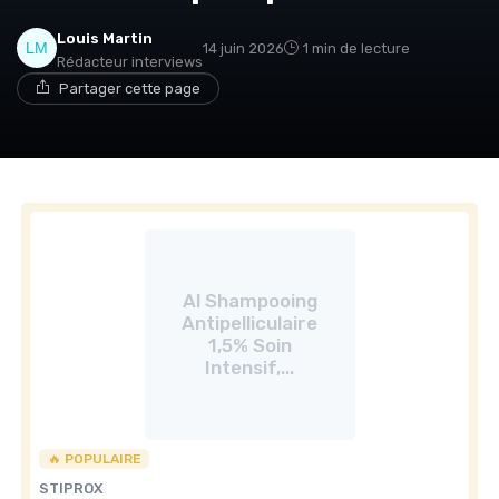
Louis Martin
14 juin 2026
1 min de lecture
Rédacteur interviews
Partager cette page
Al Shampooing
Antipelliculaire
1,5% Soin
Intensif,...
🔥 POPULAIRE
STIPROX