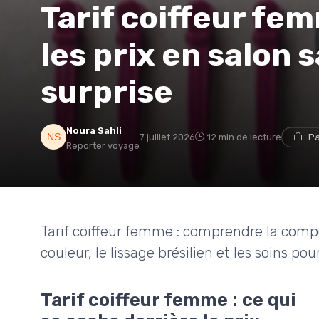
Tarif coiffeur fe
les prix en salon
surprise
Noura Sahli
7 juillet 2026
12 min de lecture
Pa
Reporter voyage
Tarif coiffeur femme : comprendre la composi
couleur, le lissage brésilien et les soins po
Tarif coiffeur femme : ce qui