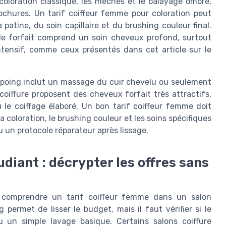
 coloration classique, les mèches et le balayage ombré,
ochures. Un tarif coiffeur femme pour coloration peut
 patine, du soin capillaire et du brushing couleur final.
 le forfait comprend un soin cheveux profond, surtout
tensif, comme ceux présentés dans cet article sur le
hampoing inclut un massage du cuir chevelu ou seulement
oiffure proposent des cheveux forfait très attractifs,
 le coiffage élaboré. Un bon tarif coiffeur femme doit
 la coloration, le brushing couleur et les soins spécifiques
un protocole réparateur après lissage.
udiant : décrypter les offres sans
r comprendre un tarif coiffeur femme dans un salon
ermet de lisser le budget, mais il faut vérifier si le
 un simple lavage basique. Certains salons coiffure