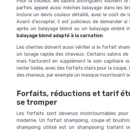
Pour la couleur, les salons distinguent souvent la
parfois appelé aussi mèches balayage dans les br
inclure un devis couleur détaillé, avec le coût de la
Avant d’accepter, il est judicieux de demander si
après un balayage blond ou un balayage ombré in
balayage blond adapté à la carnation
.
Les clientes doivent aussi vérifier si le forfait s
un lavage rapide des cheveux. Certains salons de c
mais facturent en supplément le soin capillaire ou
rester lisible, avec des forfaits clairs pour la coupe,
des cheveux, par exemple un masque nourrissant ou 
Forfaits, réductions et tarif ét
se tromper
Les forfaits sont devenus incontournables pou
moderne. Un forfait shampoing, coupe et brushing p
shampoing utilisé est un shampooing traitant ou