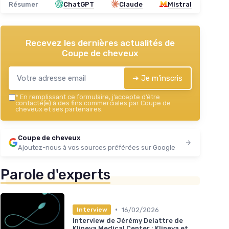
Résumer
ChatGPT
Claude
Mistral
Recevez les dernières actualités de
Coupe de cheveux
➔ Je m'inscris
*
En remplissant ce formulaire, j’accepte d’être
contacté(e) à des fins commerciales par Coupe de
cheveux et ses partenaires.
Coupe de cheveux
Ajoutez-nous à vos sources préférées sur Google
Parole d'experts
•
16/02/2026
Interview
Interview de Jérémy Delattre de
Klineva Medical Center : Klineva et