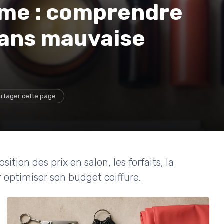
mme : comprendre
 sans mauvaise
rtager cette page
tion des prix en salon, les forfaits, la
ur optimiser son budget coiffure.