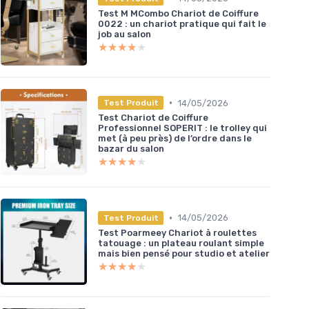
Test M MCombo Chariot de Coiffure
0022 : un chariot pratique qui fait le
job au salon
★★★★★
★★★★★
•
14/05/2026
Test Produit
Test Chariot de Coiffure
Professionnel SOPERIT : le trolley qui
met (à peu près) de l’ordre dans le
bazar du salon
★★★★★
★★★★★
•
14/05/2026
Test Produit
Test Poarmeey Chariot à roulettes
tatouage : un plateau roulant simple
mais bien pensé pour studio et atelier
★★★★★
★★★★★