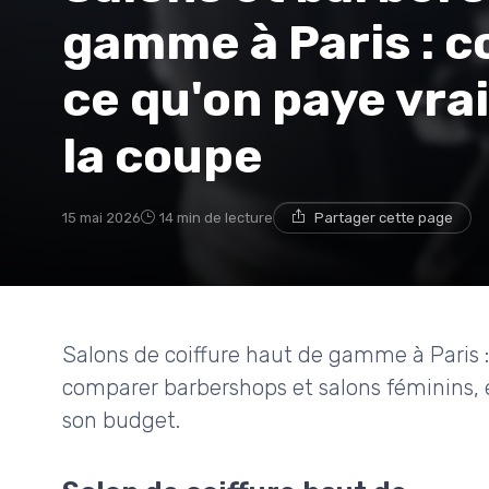
gamme à Paris : co
ce qu'on paye vra
la coupe
15 mai 2026
14 min de lecture
Partager cette page
Salons de coiffure haut de gamme à Paris : 
comparer barbershops et salons féminins, 
son budget.