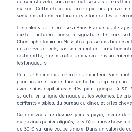
du cuir chevelu, puis relie tout cela à votre rythme
maison. Cette étape, qui prend parfois quinze minu
semaines et une coiffure qui s’effondre dès le deu
Les salons de référence à Paris France, qu’il s’agi
mixte, facturent aussi la signature de leurs coif
Christophe Robin ou Massato a passé des heures à tra
des cheveux réels, pas seulement en formation inter
reste nette, que les reflets ne virent pas au cuivré
les longueurs.
Pour un homme qui cherche un coiffeur Paris haut de 
pour coupe et barbe dans un barbershop exigeant.
avec soins capillaires ciblés peut grimper à 90 
structurer la ligne de nuque et les volumes. Le pri
coiffants visibles, du bureau au dîner, et si les ch
Ce que vous ne devriez jamais payer, même dans 
magazines papier alignés, le café « house brew » et 
de 30 € sur une coupe simple. Dans un salon de coi