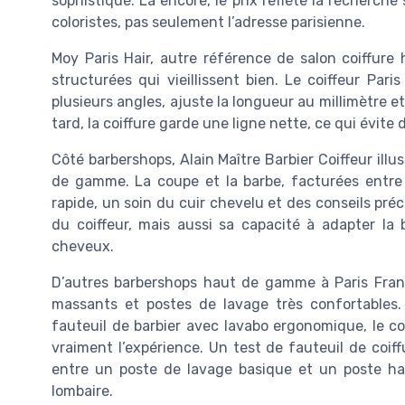
sophistiqué. Là encore, le prix reflète la recherche 
coloristes, pas seulement l’adresse parisienne.
Moy Paris Hair, autre référence de salon coiffure
structurées qui vieillissent bien. Le coiffeur Pa
plusieurs angles, ajuste la longueur au millimètre et
tard, la coiffure garde une ligne nette, ce qui évite
Côté barbershops, Alain Maître Barbier Coiffeur illu
de gamme. La coupe et la barbe, facturées entre 
rapide, un soin du cuir chevelu et des conseils préci
du coiffeur, mais aussi sa capacité à adapter la
cheveux.
D’autres barbershops haut de gamme à Paris Fran
massants et postes de lavage très confortables.
fauteuil de barbier avec lavabo ergonomique, le 
vraiment l’expérience. Un test de fauteuil de coif
entre un poste de lavage basique et un poste hau
lombaire.