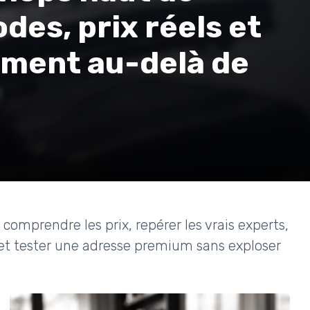
des, prix réels et
iment au-delà de
comprendre les prix, repérer les vrais experts,
et tester une adresse premium sans exploser