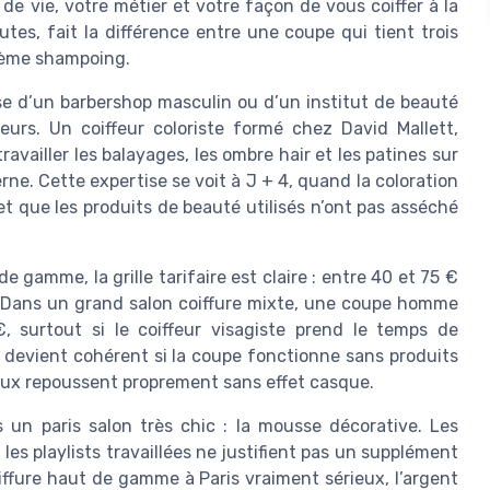
 de vie, votre métier et votre façon de vous coiffer à la
tes, fait la différence entre une coupe qui tient trois
xième shampoing.
sse d’un barbershop masculin ou d’un institut de beauté
feurs. Un coiffeur coloriste formé chez David Mallett,
vailler les balayages, les ombre hair et les patines sur
ne. Cette expertise se voit à J + 4, quand la coloration
 et que les produits de beauté utilisés n’ont pas asséché
gamme, la grille tarifaire est claire : entre 40 et 75 €
 Dans un grand salon coiffure mixte, une coupe homme
€, surtout si le coiffeur visagiste prend le temps de
x devient cohérent si la coupe fonctionne sans produits
eveux repoussent proprement sans effet casque.
un paris salon très chic : la mousse décorative. Les
les playlists travaillées ne justifient pas un supplément
ffure haut de gamme à Paris vraiment sérieux, l’argent