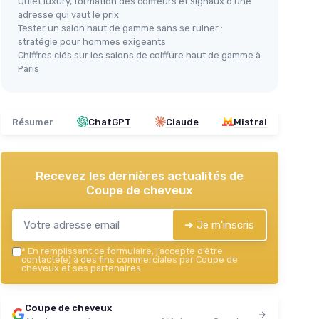
Quiet luxury, formation des coiffeurs et signaux d’une
adresse qui vaut le prix
Tester un salon haut de gamme sans se ruiner :
stratégie pour hommes exigeants
Chiffres clés sur les salons de coiffure haut de gamme à
Paris
Résumer
ChatGPT
Claude
Mistral
Recevez les dernières actualités de
Coupe de cheveux
➔ Je m'inscris
*
En remplissant ce formulaire, j’accepte d’être
contacté(e) à des fins commerciales par Coupe de
cheveux et ses partenaires.
Coupe de cheveux