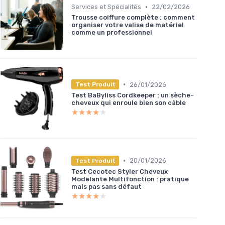
•
Services et Spécialités
22/02/2026
Trousse coiffure complète : comment
organiser votre valise de matériel
comme un professionnel
•
26/01/2026
Test Produit
Test BaByliss Cordkeeper : un sèche-
cheveux qui enroule bien son câble
★★★★★
★★★★★
•
20/01/2026
Test Produit
Test Cecotec Styler Cheveux
Modelante Multifonction : pratique
mais pas sans défaut
★★★★★
★★★★★