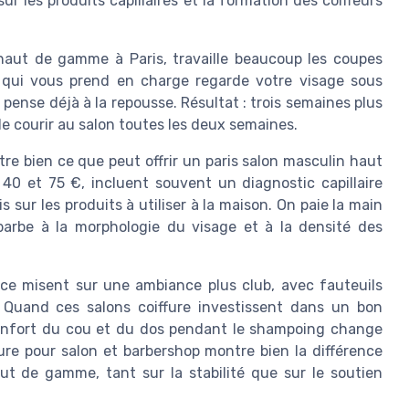
sur les produits capillaires et la formation des coiffeurs
 haut de gamme à Paris, travaille beaucoup les coupes
ris qui vous prend en charge regarde votre visage sous
 pense déjà à la repousse. Résultat : trois semaines plus
 de courir au salon toutes les deux semaines.
stre bien ce que peut offrir un paris salon masculin haut
40 et 75 €, incluent souvent un diagnostic capillaire
s sur les produits à utiliser à la maison. On paie la main
 barbe à la morphologie du visage et à la densité des
ce misent sur une ambiance plus club, avec fauteuils
 Quand ces salons coiffure investissent dans un bon
confort du cou et du dos pendant le shampoing change
fure pour salon et barbershop montre bien la différence
t de gamme, tant sur la stabilité que sur le soutien