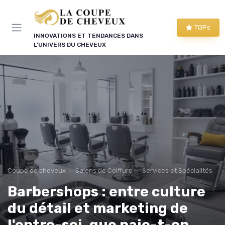
Panneau de gestion des cookies
TOPs
INNOVATIONS ET TENDANCES DANS
L'UNIVERS DU CHEVEUX
Coupe de cheveux
Salons de Coiffure
Services et Spécialités
Barbershops : entre culture
du détail et marketing de
l'entre-soi, que paie-t-on