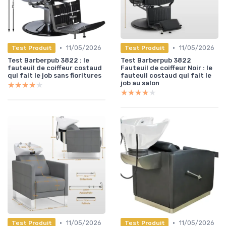
•
•
11/05/2026
11/05/2026
Test Produit
Test Produit
Test Barberpub 3822 : le
Test Barberpub 3822
fauteuil de coiffeur costaud
Fauteuil de coiffeur Noir : le
qui fait le job sans fioritures
fauteuil costaud qui fait le
job au salon
★★★★★
★★★★★
★★★★★
★★★★★
•
•
11/05/2026
11/05/2026
Test Produit
Test Produit