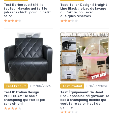
Test Barberpub 8611 : le
Test Italian Design Straight
fauteuil-lavabo qui fait le
Line Black : le bac de lavage
job sans chichi pour un petit
qui fait le job… avec
salon
quelques réserves
★★★★★
★★★★★
★★★★★
★★★★★
•
•
11/05/2026
11/05/2026
Test Produit
Test Produit
Test ID Italian Design
Test Équipement De Head
POSTQUAM : le bac à
Spa Japonais Soflightmok : le
shampoing qui fait le job
bac à shampoing mobile qui
sans chichi
veut faire salon haut de
gamme
★★★★★
★★★★★
★★★★★
★★★★★