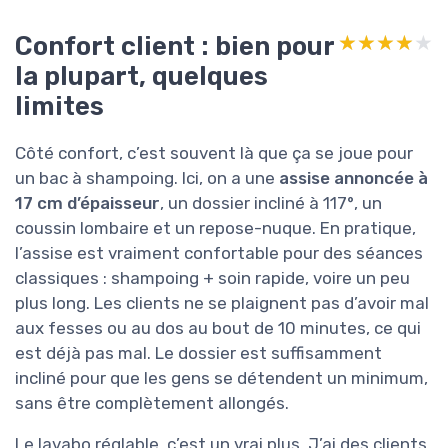
Confort client : bien pour
★★★★★
★★★★★
la plupart, quelques
limites
Côté confort, c’est souvent là que ça se joue pour
un bac à shampoing. Ici, on a une
assise annoncée à
17 cm d’épaisseur
, un dossier incliné à 117°, un
coussin lombaire et un repose-nuque. En pratique,
l’assise est vraiment confortable pour des séances
classiques : shampoing + soin rapide, voire un peu
plus long. Les clients ne se plaignent pas d’avoir mal
aux fesses ou au dos au bout de 10 minutes, ce qui
est déjà pas mal. Le dossier est suffisamment
incliné pour que les gens se détendent un minimum,
sans être complètement allongés.
Le lavabo réglable, c’est un vrai plus. J’ai des clients