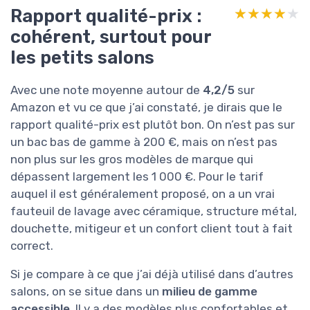
Rapport qualité-prix :
★★★★★
★★★★★
cohérent, surtout pour
les petits salons
Avec une note moyenne autour de
4,2/5
sur
Amazon et vu ce que j’ai constaté, je dirais que le
rapport qualité-prix est plutôt bon. On n’est pas sur
un bac bas de gamme à 200 €, mais on n’est pas
non plus sur les gros modèles de marque qui
dépassent largement les 1 000 €. Pour le tarif
auquel il est généralement proposé, on a un vrai
fauteuil de lavage avec céramique, structure métal,
douchette, mitigeur et un confort client tout à fait
correct.
Si je compare à ce que j’ai déjà utilisé dans d’autres
salons, on se situe dans un
milieu de gamme
accessible
. Il y a des modèles plus confortables et