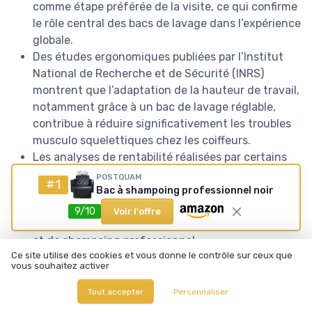
comme étape préférée de la visite, ce qui confirme
le rôle central des bacs de lavage dans l’expérience
globale.
Des études ergonomiques publiées par l’Institut
National de Recherche et de Sécurité (INRS)
montrent que l’adaptation de la hauteur de travail,
notamment grâce à un bac de lavage réglable,
contribue à réduire significativement les troubles
musculo squelettiques chez les coiffeurs.
Les analyses de rentabilité réalisées par certains
groupements de salons estiment qu’un
POSTQUAM
#1
positionnement « head spa » autour de bacs
Bac à shampoing professionnel noir
shampoing haut de gamme peut augmenter le
9/10
Voir l'offre
panier moyen, principalement via la vente de soins
et de shampoing professionnel.
Ce site utilise des cookies et vous donne le contrôle sur ceux que
Les fabricants spécialisés dans le mobilier de
vous souhaitez activer
coiffure rapportent qu’un bac ergonomique bien
entretenu possède une durée de vie moyenne de
Tout accepter
Personnaliser
plusieurs années, ce qui permet d’amortir