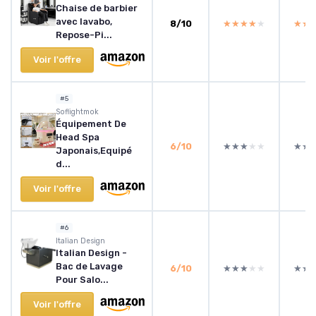
Chaise de barbier
avec lavabo,
8/10
★★★★★
★★★★★
★★
★★
Repose-Pi...
Voir l'offre
#5
‎Soflightmok
Équipement De
Head Spa
6/10
★★★★★
★★★★★
★★
★★
Japonais,Equipé
d...
Voir l'offre
#6
Italian Design
Italian Design -
Bac de Lavage
6/10
★★★★★
★★★★★
★★
★★
Pour Salo...
Voir l'offre