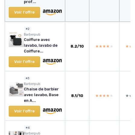
prof...
Voir l'offre
#2
Barberpub
Coiffure avec
lavabo, lavabo de
8.2/10
★★★★★
★★★★★
★★
★★
Coiffure...
Voir l'offre
#3
Barberpub
Chaise de barbier
avec lavabo, Base
8.1/10
★★★★★
★★★★★
★★
★★
en A...
Voir l'offre
#4
Barberpub