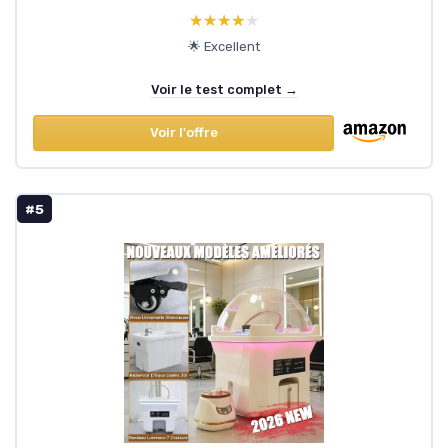
★★★★★
★★★★★
🌟 Excellent
Voir le test complet →
Voir l'offre
#5