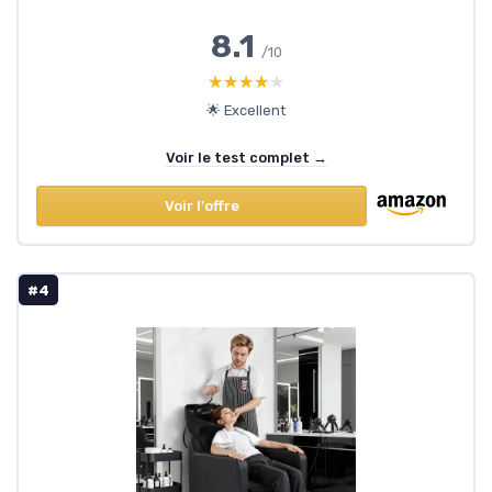
8.1
/10
★★★★★
★★★★★
🌟 Excellent
Voir le test complet →
Voir l'offre
#4