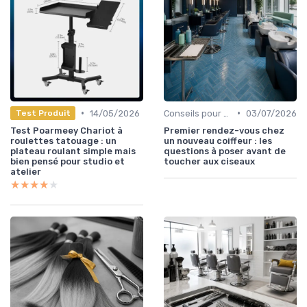
•
•
14/05/2026
Conseils pour Choisir son Coiffeur
03/07/2026
Test Produit
Test Poarmeey Chariot à
Premier rendez-vous chez
roulettes tatouage : un
un nouveau coiffeur : les
plateau roulant simple mais
questions à poser avant de
bien pensé pour studio et
toucher aux ciseaux
atelier
★★★★★
★★★★★