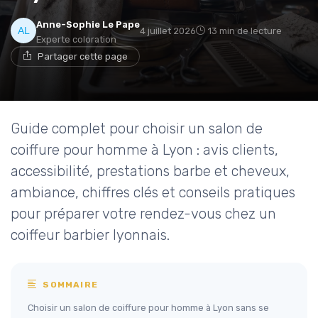
Anne-Sophie Le Pape
4 juillet 2026
13 min de lecture
Experte coloration
Partager cette page
Guide complet pour choisir un salon de
coiffure pour homme à Lyon : avis clients,
accessibilité, prestations barbe et cheveux,
ambiance, chiffres clés et conseils pratiques
pour préparer votre rendez-vous chez un
coiffeur barbier lyonnais.
SOMMAIRE
Choisir un salon de coiffure pour homme à Lyon sans se