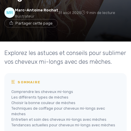
Marc-Antoine Rochat
31 août 2025
9 min de lecture
Illustrateur
Partager cette page
Explorez les astuces et conseils pour sublimer
vos cheveux mi-longs avec des mèches.
SOMMAIRE
Comprendre les cheveux mi-longs
Les différents types de mèches
Choisir la bonne couleur de mèches
Techniques de coiffage pour cheveux mi-longs avec
mèches
Entretien et soin des cheveux mi-longs avec mèches
Tendances actuelles pour cheveux mi-longs avec mèches