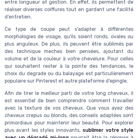
entre longueur et gestion. En effet, ils permettent de
réaliser diverses
coiffures
tout en gardant une facilité
d'entretien.
Ce type de
coupe
peut s'adapter à différentes
morphologies de
visage
, qu'ils soient ronds, ovales ou
plus anguleux. De plus, ils peuvent être sublimés par
des
technique meches
bien pensées, ajoutant du
volume et de la
couleur
à votre
chevelure
. Pour celles
qui souhaitent rester à la pointe des
tendances
, le
choix du
degrade
ou du
balayage
est particulièrement
populaire sur
Pinterest
et autre plateforme d'
epingle
.
Afin de tirer le meilleur parti de votre
long cheveux
, il
est essentiel de bien comprendre comment travailler
avec la texture de vos
cheveux
. Que vous ayez des
cheveux crepus
ou
blonds
, des
conseils
adaptées sont
primordiaux pour maintenir leur beauté. Pour explorer
plus avant les styles innovants,
sublimer votre style
avec un dégradé mi-long
pourrait être la réponse à