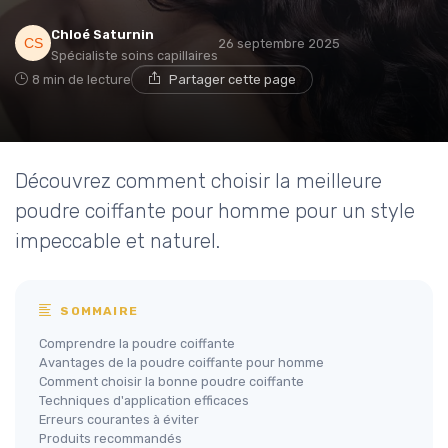
Chloé Saturnin
26 septembre 2025
Spécialiste soins capillaires
8 min de lecture
Partager cette page
Découvrez comment choisir la meilleure
poudre coiffante pour homme pour un style
impeccable et naturel.
SOMMAIRE
Comprendre la poudre coiffante
Avantages de la poudre coiffante pour homme
Comment choisir la bonne poudre coiffante
Techniques d'application efficaces
Erreurs courantes à éviter
Produits recommandés