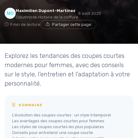
Maximilien Dupont-Martinez
8 août 2025
Columniste Histoire de la coiffure
9 min de lecture
Partager cette page
Explorez les tendances des coupes courtes
modernes pour femmes, avec des conseils
sur le style, l'entretien et l'adaptation à votre
personnalité.
SOMMAIRE
L'évolution des coupes courtes : un style intemporel
Les avantages des coupes courtes pour femmes
Les styles de coupes courtes les plus populaires
Conseils pour entretenir une coupe courte