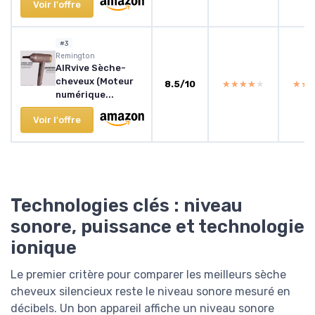
Voir l'offre
#3
Remington
AIRvive Sèche-
cheveux (Moteur
8.5/10
★★★★★
★★★★★
★★
★★
numérique...
Voir l'offre
Technologies clés : niveau
sonore, puissance et technologie
ionique
Le premier critère pour comparer les meilleurs sèche
cheveux silencieux reste le niveau sonore mesuré en
décibels. Un bon appareil affiche un niveau sonore