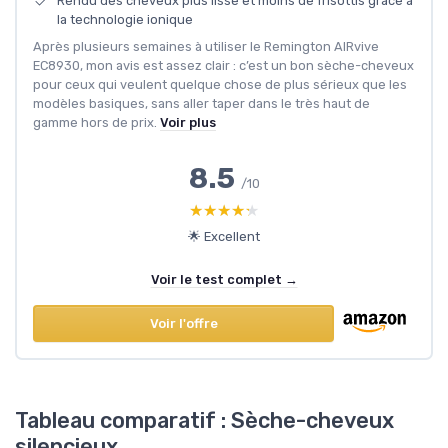
Rendu des cheveux plus lisse et moins de frisottis grâce à
la technologie ionique
Après plusieurs semaines à utiliser le Remington AIRvive
EC8930, mon avis est assez clair : c’est un bon sèche-cheveux
pour ceux qui veulent quelque chose de plus sérieux que les
modèles basiques, sans aller taper dans le très haut de
gamme hors de prix.
Voir plus
8.5
/10
★★★★★
★★★★★
🌟 Excellent
Voir le test complet →
Voir l'offre
Tableau comparatif : Sèche-cheveux
silencieux