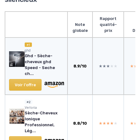
Rapport
Note
qualité-
globale
prix
Des
#1
ghd
Ghd - Sèche-
cheveux ghd
8.9/10
★★★★★
★★★★★
★★
★★
Speed - Seche
ch...
Voir l'offre
#2
Verloria
Sèche-Cheveux
Ionique
8.8/10
★★★★★
★★★★★
★★
★★
Professionnel,
Lég...