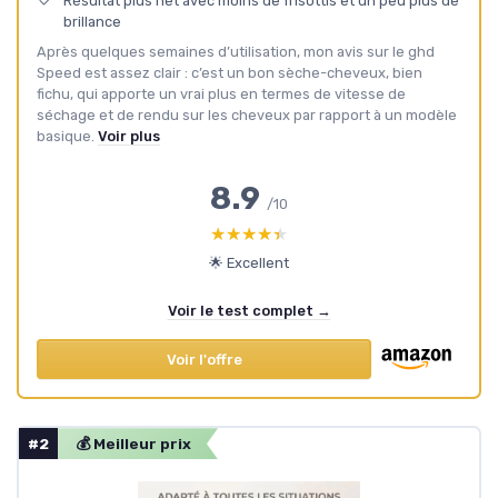
Résultat plus net avec moins de frisottis et un peu plus de
brillance
Après quelques semaines d’utilisation, mon avis sur le ghd
Speed est assez clair : c’est un bon sèche-cheveux, bien
fichu, qui apporte un vrai plus en termes de vitesse de
séchage et de rendu sur les cheveux par rapport à un modèle
basique.
Voir plus
8.9
/10
★★★★★
★★★★★
🌟 Excellent
Voir le test complet →
Voir l'offre
#2
💰 Meilleur prix