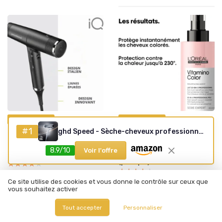
•
•
16/06/2026
14/06/2026
Test Produit
Test Produit
#1
ghd Speed - Sèche-cheveux professionnel (Blanc)
Test Gama Italy iQ Perfetto :
Test L'Oréal Professionnel
le sèche-cheveux ultra léger
Vitamino Color Lait 10-en-1 :
qui veut jouer dans la cour
le spray pratique pour
8.9/10
Voir l'offre
des pros
cheveux colorés qui fait
(presque) tout
★★★★★
★★★★★
★★★★★
★★★★★
Ce site utilise des cookies et vous donne le contrôle sur ceux que
vous souhaitez activer
Tout accepter
Personnaliser