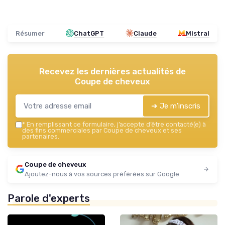
Résumer
ChatGPT
Claude
Mistral
Recevez les dernières actualités de
Coupe de cheveux
➔ Je m'inscris
*
En remplissant ce formulaire, j’accepte d’être contacté(e) à
des fins commerciales par Coupe de cheveux et ses
partenaires.
Coupe de cheveux
Ajoutez-nous à vos sources préférées sur Google
Parole d'experts