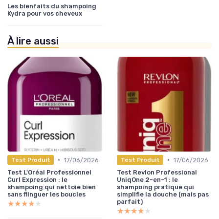
Les bienfaits du shampoing
Kydra pour vos cheveux
À lire aussi
•
•
17/06/2026
17/06/2026
Test Produit
Test Produit
Test L'Oréal Professionnel
Test Revlon Professional
Curl Expression : le
UniqOne 2-en-1 : le
shampoing qui nettoie bien
shampoing pratique qui
sans flinguer les boucles
simplifie la douche (mais pas
parfait)
★★★★★
★★★★★
★★★★★
★★★★★