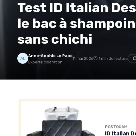
Test ID Italian D
le bac à shampoing
sans chichi
Anne-Sophie Le Pape
11 mai 2026
1 min de lecture
Experte coloration
POSTQUAM
ID Italian 