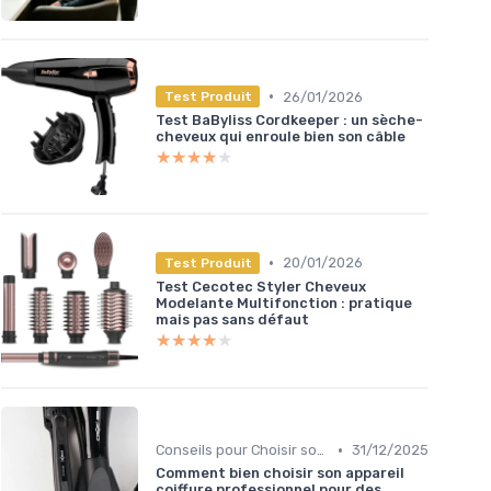
•
26/01/2026
Test Produit
Test BaByliss Cordkeeper : un sèche-
cheveux qui enroule bien son câble
★★★★★
★★★★★
•
20/01/2026
Test Produit
Test Cecotec Styler Cheveux
Modelante Multifonction : pratique
mais pas sans défaut
★★★★★
★★★★★
•
Conseils pour Choisir son Coiffeur
31/12/2025
Comment bien choisir son appareil
coiffure professionnel pour des