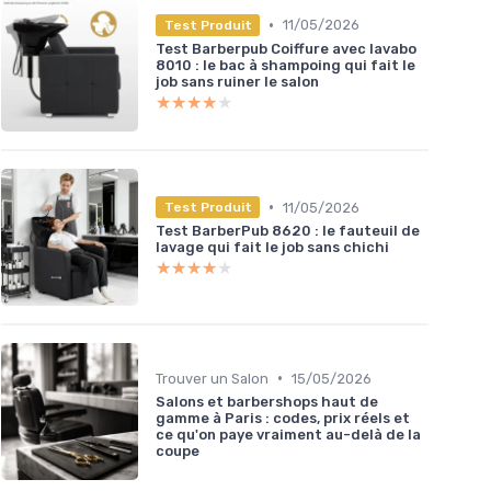
•
11/05/2026
Test Produit
Test Barberpub Coiffure avec lavabo
8010 : le bac à shampoing qui fait le
job sans ruiner le salon
★★★★★
★★★★★
•
11/05/2026
Test Produit
Test BarberPub 8620 : le fauteuil de
lavage qui fait le job sans chichi
★★★★★
★★★★★
•
Trouver un Salon
15/05/2026
Salons et barbershops haut de
gamme à Paris : codes, prix réels et
ce qu'on paye vraiment au-delà de la
coupe