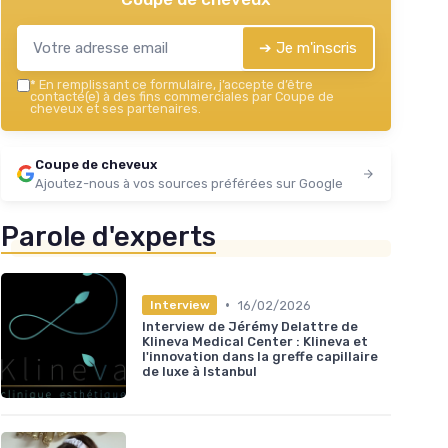
➔ Je m'inscris
*
En remplissant ce formulaire, j’accepte d’être
contacté(e) à des fins commerciales par Coupe de
cheveux et ses partenaires.
Coupe de cheveux
Ajoutez-nous à vos sources préférées sur Google
Parole d'experts
•
16/02/2026
Interview
Interview de Jérémy Delattre de
Klineva Medical Center : Klineva et
l'innovation dans la greffe capillaire
de luxe à Istanbul