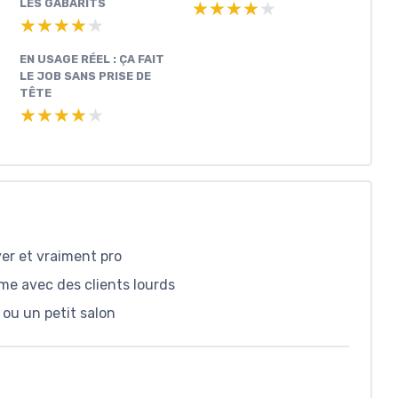
LES GABARITS
★★★★★
★★★★★
★★★★★
★★★★★
EN USAGE RÉEL : ÇA FAIT
LE JOB SANS PRISE DE
TÊTE
★★★★★
★★★★★
er et vraiment pro
me avec des clients lourds
 ou un petit salon