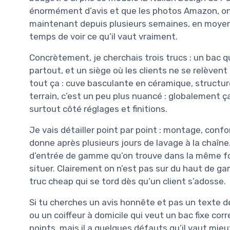
énormément d’avis et que les photos Amazon, on s
maintenant depuis plusieurs semaines, en moyenne
temps de voir ce qu’il vaut vraiment.
Concrètement, je cherchais trois trucs : un bac q
partout, et un siège où les clients ne se relèvent
tout ça : cuve basculante en céramique, structure
terrain, c’est un peu plus nuancé : globalement ça 
surtout côté réglages et finitions.
Je vais détailler point par point : montage, confo
donne après plusieurs jours de lavage à la chaîne
d’entrée de gamme qu’on trouve dans la même fou
situer. Clairement on n’est pas sur du haut de g
truc cheap qui se tord dès qu’un client s’adosse.
Si tu cherches un avis honnête et pas un texte de 
ou un coiffeur à domicile qui veut un bac fixe co
points, mais il a quelques défauts qu’il vaut mieu