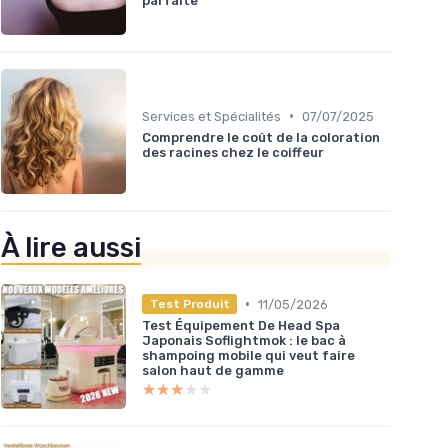
parfaite
•
Services et Spécialités
07/07/2025
Comprendre le coût de la coloration
des racines chez le coiffeur
À lire aussi
•
11/05/2026
Test Produit
Test Équipement De Head Spa
Japonais Soflightmok : le bac à
shampoing mobile qui veut faire
salon haut de gamme
★★★★★
★★★★★