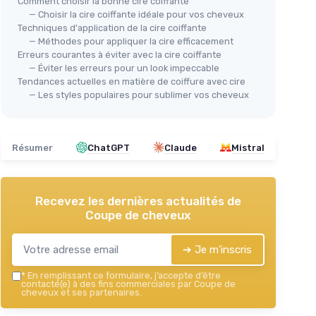
Comment choisir la bonne cire coiffante
— Choisir la cire coiffante idéale pour vos cheveux
Techniques d'application de la cire coiffante
— Méthodes pour appliquer la cire efficacement
Erreurs courantes à éviter avec la cire coiffante
— Éviter les erreurs pour un look impeccable
Tendances actuelles en matière de coiffure avec cire
— Les styles populaires pour sublimer vos cheveux
Résumer
ChatGPT
Claude
Mistral
Recevez les dernières actualités de
Coupe de cheveux
➔ Je m'inscris
*
En remplissant ce formulaire, j’accepte d’être
contacté(e) à des fins commerciales par Coupe de
cheveux et ses partenaires.