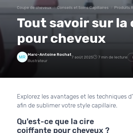
Coupe de cheveux
Conseils et Soins Capillaires
Produits
Tout savoir sur la
pour cheveux
Marc-Antoine Rochat
7 août 2025
7 min de lecture
Illustrateur
Explorez les avantages et les techniques d'
afin de sublimer votre style capillaire.
Qu'est-ce que la cire
coiffante pour cheveux ?