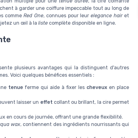
sation multiple pour une
tenue durée
, la cire coiffante
chent à garder une coiffure impeccable tout au long de
es comme
Red One
, connues pour leur
elegance hair
et
 jetez un œil à la
liste
complète disponible en ligne.
nte
ésente plusieurs avantages qui la distinguent d'autres
mes. Voici quelques bénéfices essentiels :
une
tenue
ferme qui aide à fixer les
cheveux
en place
euvent laisser un
effet
collant ou brillant, la cire permet
x en cours de journée, offrant une grande flexibilité.
aqua wax
, contiennent des ingrédients nourrissants qui