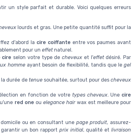
ir un style parfait et durable. Voici quelques erreurs
heveux
lourds et gras. Une petite quantité suffit pour la
ffez d'abord la
cire coiffante
entre vos paumes avant
itablement pour un
effet
naturel.
e
cire
selon votre type de
cheveux
et l'
effet
désiré. Par
eux homme
ayant besoin de flexibilité, tandis que le
gel
n la durée de
tenue
souhaitée, surtout pour des
cheveux
élection en fonction de votre
types cheveux
. Une
cire
qu'une
red one
ou
elegance hair
wax est meilleure pour
domicile ou en consultant une
page produit
, assurez-
 garantir un bon rapport
prix initial
, qualité et
livraison