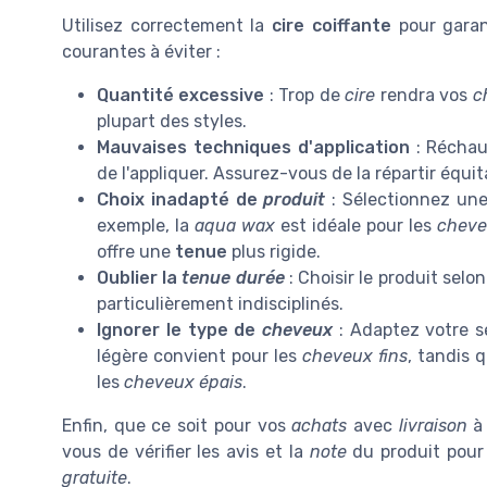
Utilisez correctement la
cire coiffante
pour garant
courantes à éviter :
Quantité excessive
: Trop de
cire
rendra vos
c
plupart des styles.
Mauvaises techniques d'application
: Réchau
de l'appliquer. Assurez-vous de la répartir équ
Choix inadapté de
produit
: Sélectionnez un
exemple, la
aqua wax
est idéale pour les
chev
offre une
tenue
plus rigide.
Oublier la
tenue durée
: Choisir le produit selo
particulièrement indisciplinés.
Ignorer le type de
cheveux
: Adaptez votre s
légère convient pour les
cheveux fins
, tandis 
les
cheveux épais
.
Enfin, que ce soit pour vos
achats
avec
livraison
à 
vous de vérifier les avis et la
note
du produit pour
gratuite
.