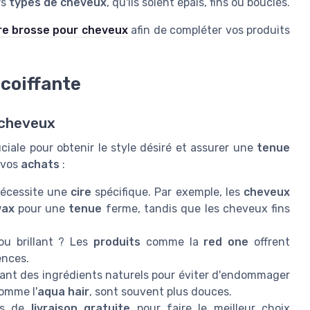
rs
types de cheveux
, qu'ils soient épais, fins ou bouclés.
re brosse pour cheveux
afin de compléter vos produits
coiffante
s cheveux
ciale pour obtenir le style désiré et assurer une
tenue
e vos
achats
:
écessite une
cire
spécifique. Par exemple, les
cheveux
wax
pour une
tenue
ferme, tandis que les cheveux fins
u brillant ? Les
produits
comme la
red one
offrent
ences.
nt des ingrédients naturels pour éviter d'endommager
omme l'
aqua hair
, sont souvent plus douces.
ns de
livraison gratuite
pour faire le meilleur choix