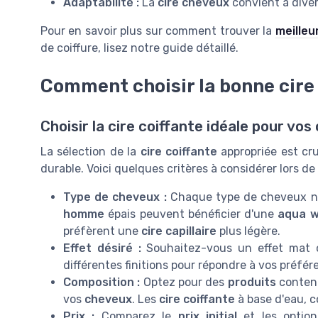
Adaptabilité :
La
cire cheveux
convient à dive
Pour en savoir plus sur comment trouver la
meilleu
de coiffure, lisez notre guide détaillé.
Comment choisir la bonne cire 
Choisir la cire coiffante idéale pour vo
La sélection de la
cire coiffante
appropriée est cru
durable. Voici quelques critères à considérer lors d
Type de cheveux :
Chaque type de cheveux n
homme
épais peuvent bénéficier d'une
aqua 
préfèrent une
cire capillaire
plus légère.
Effet désiré :
Souhaitez-vous un effet mat o
différentes finitions pour répondre à vos préfér
Composition :
Optez pour des
produits
contena
vos
cheveux
. Les
cire coiffante
à base d'eau, c
Prix :
Comparez le
prix initial
et les optio