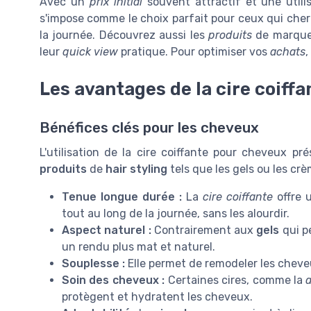
Avec un
prix initial
souvent attractif et une utili
s'impose comme le choix parfait pour ceux qui cher
la journée. Découvrez aussi les
produits
de marqu
leur
quick view
pratique. Pour optimiser vos
achats
,
Les avantages de la cire coiffa
Bénéfices clés pour les cheveux
L'utilisation de la cire coiffante pour cheveux pr
produits
de
hair styling
tels que les gels ou les crè
Tenue longue durée :
La
cire coiffante
offre 
tout au long de la journée, sans les alourdir.
Aspect naturel :
Contrairement aux
gels
qui p
un rendu plus mat et naturel.
Souplesse :
Elle permet de remodeler les cheveu
Soin des cheveux :
Certaines cires, comme la
protègent et hydratent les cheveux.