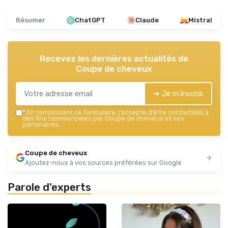
Résumer
ChatGPT
Claude
Mistral
Recevez les dernières actualités de
Coupe de cheveux
➔ Je m'inscris
*
En remplissant ce formulaire, j’accepte d’être contacté(e) à
des fins commerciales par Coupe de cheveux et ses
partenaires.
Coupe de cheveux
Ajoutez-nous à vos sources préférées sur Google
Parole d'experts