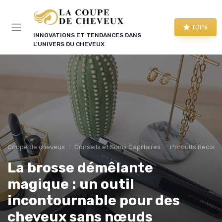
Panneau de gestion des cookies
TOPs
INNOVATIONS ET TENDANCES DANS
L'UNIVERS DU CHEVEUX
Coupe de cheveux
Conseils et Soins Capillaires
Produits Recom
La brosse démêlante
magique : un outil
incontournable pour des
cheveux sans nœuds