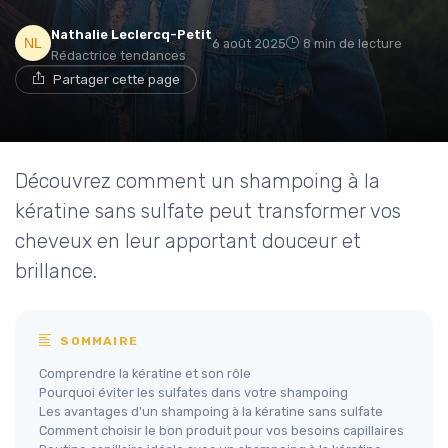
Nathalie Leclercq-Petit
6 août 2025
8 min de lecture
Rédactrice tendances
Partager cette page
Découvrez comment un shampoing à la
kératine sans sulfate peut transformer vos
cheveux en leur apportant douceur et
brillance.
SOMMAIRE
Comprendre la kératine et son rôle
Pourquoi éviter les sulfates dans votre shampoing
Les avantages d'un shampoing à la kératine sans sulfate
Comment choisir le bon produit pour vos besoins capillaires