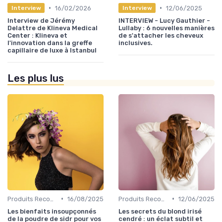
•
•
16/02/2026
12/06/2025
Interview
Interview
Interview de Jérémy
INTERVIEW - Lucy Gauthier -
Delattre de Klineva Medical
Lullaby : 6 nouvelles manières
Center : Klineva et
de s'attacher les cheveux
l'innovation dans la greffe
inclusives.
capillaire de luxe à Istanbul
Les plus lus
•
•
Produits Recommandés
16/08/2025
Produits Recommandés
12/06/2025
Les bienfaits insoupçonnés
Les secrets du blond irisé
de la poudre de sidr pour vos
cendré : un éclat subtil et