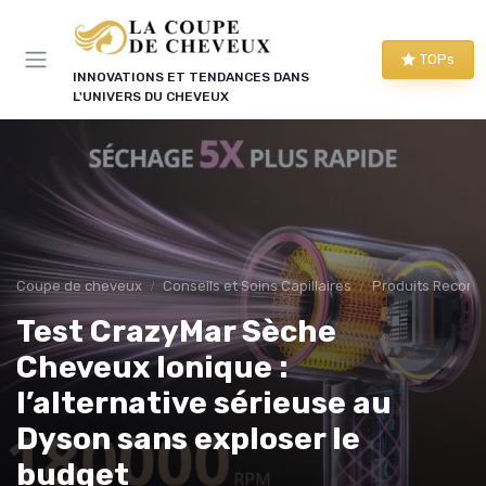
Panneau de gestion des cookies
TOPs
INNOVATIONS ET TENDANCES DANS
L'UNIVERS DU CHEVEUX
Coupe de cheveux
Conseils et Soins Capillaires
Produits Recom
Test CrazyMar Sèche
Cheveux Ionique :
l’alternative sérieuse au
Dyson sans exploser le
budget