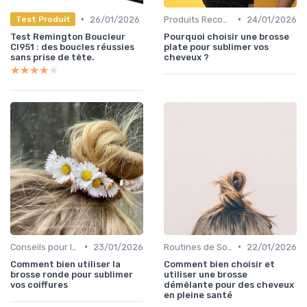
•
•
26/01/2026
Produits Recommandés
24/01/2026
Test Produit
Test Remington Boucleur
Pourquoi choisir une brosse
CI951 : des boucles réussies
plate pour sublimer vos
sans prise de tête.
cheveux ?
★★★★★
★★★★★
•
•
Conseils pour le Coiffage
23/01/2026
Routines de Soins Capillaires
22/01/2026
Comment bien utiliser la
Comment bien choisir et
brosse ronde pour sublimer
utiliser une brosse
vos coiffures
démêlante pour des cheveux
en pleine santé