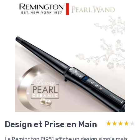
Design et Prise en Main
★★★★★
★★★★★
Le Remington CI951 affiche un design simple mais