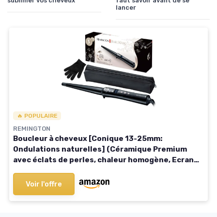
sublimer vos cheveux
faut savoir avant de se
lancer
🔥 POPULAIRE
REMINGTON
Boucleur à cheveux [Conique 13-25mm:
Ondulations naturelles] (Céramique Premium
avec éclats de perles, chaleur homogène, Ecran
LCD, 130-210°C, gant de protection) Fer à boucler
CI951 Boucleur nouveau
Voir l'offre