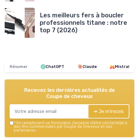
Les meilleurs fers à boucler
professionnels titane : notre
top 7 (2026)
Résumer
ChatGPT
Claude
Mistral
Recevez les dernières actualités de
Coupe de cheveux
➔ Je m'inscris
*
En remplissant ce formulaire, j’accepte d’être contacté(e) à
des fins commerciales par Coupe de cheveux et ses
partenaires.