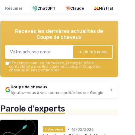
Résumer
ChatGPT
Claude
Mistral
Recevez les dernières actualités de
Coupe de cheveux
➔ Je m'inscris
*
En remplissant ce formulaire, j’accepte d’être
contacté(e) à des fins commerciales par Coupe de
cheveux et ses partenaires.
Coupe de cheveux
Ajoutez-nous à vos sources préférées sur Google
Parole d'experts
•
16/02/2026
Interview