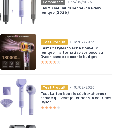
•
16/06/2026
Comparatif
Les 20 meilleurs sèche-cheveux
ionique (2026)
•
18/02/2026
Test Produit
Test CrazyMar Sèche Cheveux
Ionique : l’alternative sérieuse au
Dyson sans exploser le budget
★★★★★
★★★★★
•
18/02/2026
Test Produit
Test Laifen Neo : le sèche-cheveux
rapide qui veut jouer dans la cour des
Dyson
★★★★★
★★★★★