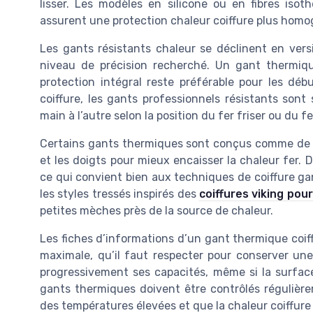
lisser. Les modèles en silicone ou en fibres iso
assurent une protection chaleur coiffure plus homo
Les gants résistants chaleur se déclinent en versi
niveau de précision recherché. Un gant thermique
protection intégral reste préférable pour les dé
coiffure, les gants professionnels résistants son
main à l’autre selon la position du fer friser ou du fer
Certains gants thermiques sont conçus comme de vé
et les doigts pour mieux encaisser la chaleur fer. D
ce qui convient bien aux techniques de coiffure gan
les styles tressés inspirés des
coiffures viking po
petites mèches près de la source de chaleur.
Les fiches d’informations d’un gant thermique coi
maximale, qu’il faut respecter pour conserver une
progressivement ses capacités, même si la surface
gants thermiques doivent être contrôlés régulièrem
des températures élevées et que la chaleur coiffure