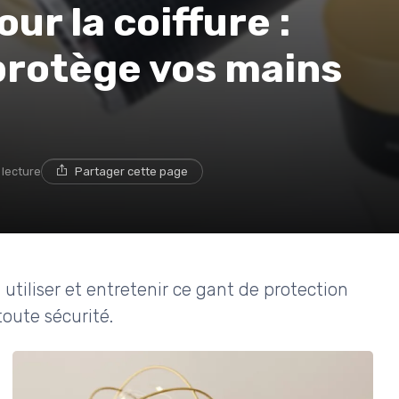
ur la coiffure :
i protège vos mains
 lecture
Partager cette page
utiliser et entretenir ce gant de protection
toute sécurité.