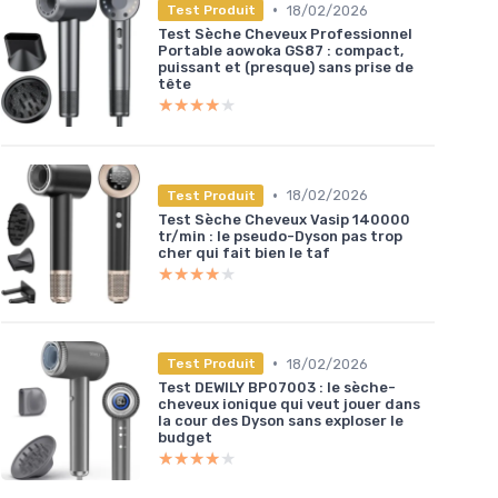
•
18/02/2026
Test Produit
Test Sèche Cheveux Professionnel
Portable aowoka GS87 : compact,
puissant et (presque) sans prise de
tête
★★★★★
★★★★★
•
18/02/2026
Test Produit
Test Sèche Cheveux Vasip 140000
tr/min : le pseudo-Dyson pas trop
cher qui fait bien le taf
★★★★★
★★★★★
•
18/02/2026
Test Produit
Test DEWILY BP07003 : le sèche-
cheveux ionique qui veut jouer dans
la cour des Dyson sans exploser le
budget
★★★★★
★★★★★