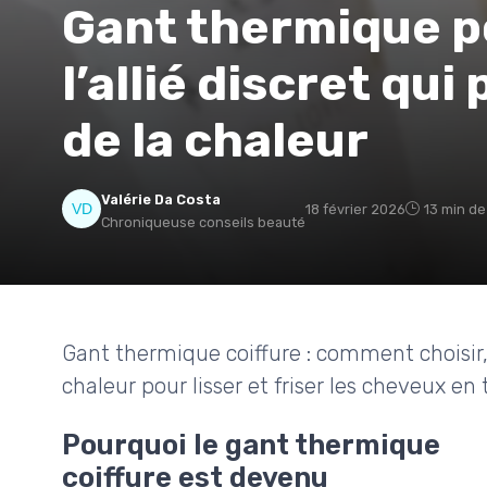
Gant thermique po
l’allié discret qu
de la chaleur
Valérie Da Costa
18 février 2026
13 min de
Chroniqueuse conseils beauté
Gant thermique coiffure : comment choisir, 
chaleur pour lisser et friser les cheveux en 
Pourquoi le gant thermique
coiffure est devenu