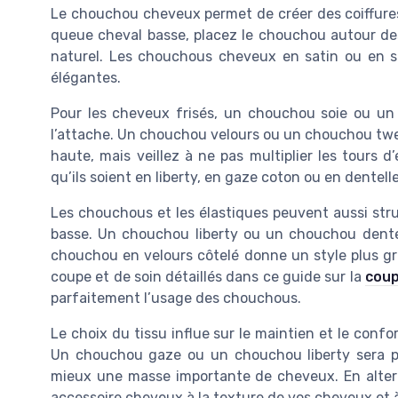
Le chouchou cheveux permet de créer des coiffures v
queue cheval basse, placez le chouchou autour des
naturel. Les chouchous cheveux en satin ou en so
élégantes.
Pour les cheveux frisés, un chouchou soie ou un c
l’attache. Un chouchou velours ou un chouchou tw
haute, mais veillez à ne pas multiplier les tours d
qu’ils soient en liberty, en gaze coton ou en dentell
Les chouchous et les élastiques peuvent aussi str
basse. Un chouchou liberty ou un chouchou dente
chouchou en velours côtelé donne un style plus gra
coupe et de soin détaillés dans ce guide sur la
coup
parfaitement l’usage des chouchous.
Le choix du tissu influe sur le maintien et le confor
Un chouchou gaze ou un chouchou liberty sera pl
mieux une masse importante de cheveux. En alter
accessoire cheveux à la texture de vos cheveux et à