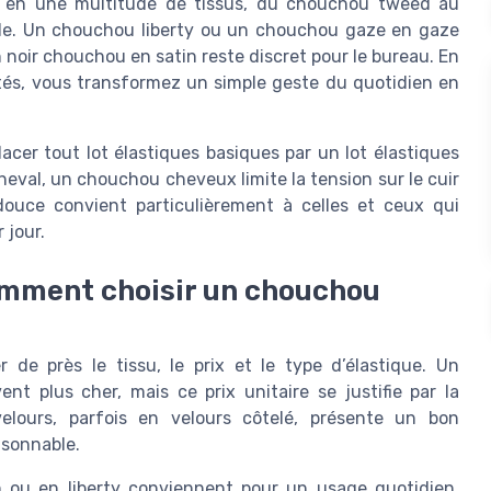
i en une multitude de tissus, du chouchou tweed au
yle. Un chouchou liberty ou un chouchou gaze en gaze
noir chouchou en satin reste discret pour le bureau. En
tés, vous transformez un simple geste du quotidien en
er tout lot élastiques basiques par un lot élastiques
eval, un chouchou cheveux limite la tension sur le cuir
douce convient particulièrement à celles et ceux qui
 jour.
comment choisir un chouchou
de près le tissu, le prix et le type d’élastique. Un
 plus cher, mais ce prix unitaire se justifie par la
elours, parfois en velours côtelé, présente un bon
isonnable.
ou en liberty conviennent pour un usage quotidien,