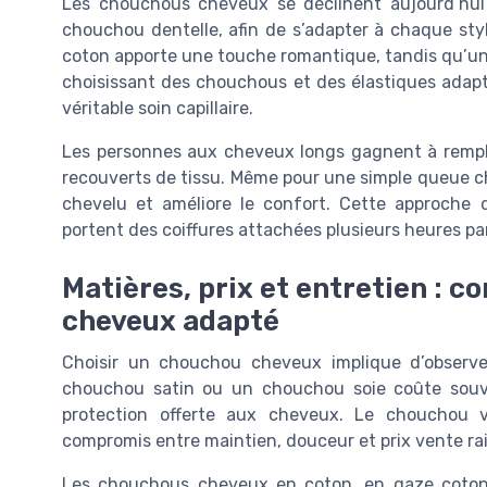
Les chouchous cheveux se déclinent aujourd’hu
chouchou dentelle, afin de s’adapter à chaque st
coton apporte une touche romantique, tandis qu’un 
choisissant des chouchous et des élastiques adap
véritable soin capillaire.
Les personnes aux cheveux longs gagnent à remplac
recouverts de tissu. Même pour une simple queue ch
chevelu et améliore le confort. Cette approche 
portent des coiffures attachées plusieurs heures par
Matières, prix et entretien : 
cheveux adapté
Choisir un chouchou cheveux implique d’observer 
chouchou satin ou un chouchou soie coûte souvent
protection offerte aux cheveux. Le chouchou v
compromis entre maintien, douceur et prix vente ra
Les chouchous cheveux en coton, en gaze coton 