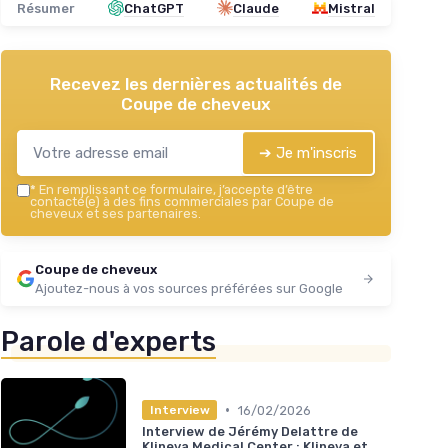
Résumer
ChatGPT
Claude
Mistral
Recevez les dernières actualités de
Coupe de cheveux
➔ Je m'inscris
*
En remplissant ce formulaire, j’accepte d’être
contacté(e) à des fins commerciales par Coupe de
cheveux et ses partenaires.
Coupe de cheveux
Ajoutez-nous à vos sources préférées sur Google
Parole d'experts
•
16/02/2026
Interview
Interview de Jérémy Delattre de
Klineva Medical Center : Klineva et