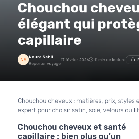
Chouchou cheveux
élégant qui protèg
capillaire
Noura Sahli
17 février 2026
11 min de lecture
Reporter voyage
Chouchou cheveux : matières, prix, styles et
expert pour choisir satin, soie, velours ou 
Chouchou cheveux et santé
capillaire : bien plus qu’un