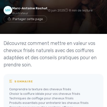
Marc-Antoine Rochat
13 juin 2025
8 min de lecture
Illustrateur
Partager cette page
Découvrez comment mettre en valeur vos
cheveux frisés naturels avec des coiffures
adaptées et des conseils pratiques pour en
prendre soin.
SOMMAIRE
Comprendre la texture des cheveux frisés
Choisir la coiffure idéale pour vos cheveux frisés
Techniques de coiffage pour cheveux frisés
Produits essentiels pour entretenir les cheveux frisés