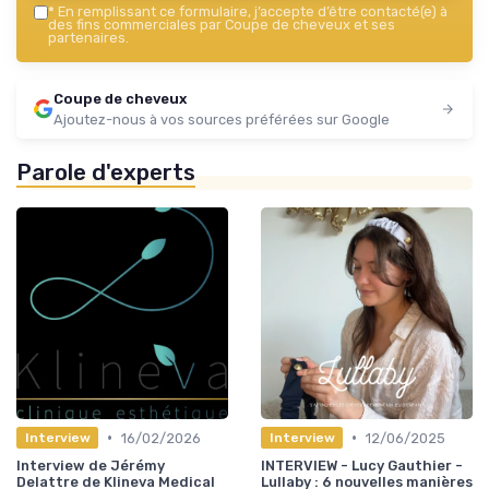
*
En remplissant ce formulaire, j’accepte d’être contacté(e) à
des fins commerciales par Coupe de cheveux et ses
partenaires.
Coupe de cheveux
Ajoutez-nous à vos sources préférées sur Google
Parole d'experts
•
•
16/02/2026
12/06/2025
Interview
Interview
Interview de Jérémy
INTERVIEW - Lucy Gauthier -
Delattre de Klineva Medical
Lullaby : 6 nouvelles manières