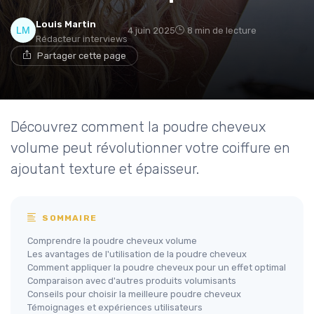
Louis Martin
4 juin 2025
8 min de lecture
Rédacteur interviews
Partager cette page
Découvrez comment la poudre cheveux
volume peut révolutionner votre coiffure en
ajoutant texture et épaisseur.
SOMMAIRE
Comprendre la poudre cheveux volume
Les avantages de l'utilisation de la poudre cheveux
Comment appliquer la poudre cheveux pour un effet optimal
Comparaison avec d'autres produits volumisants
Conseils pour choisir la meilleure poudre cheveux
Témoignages et expériences utilisateurs