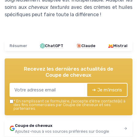
soins aux
cheveux texturés
avec des crèmes et huiles
spécifiques peut faire toute la différence !
Résumer
ChatGPT
Claude
Mistral
Recevez les dernières actualités de
Coupe de cheveux
➔ Je m'inscris
*
En remplissant ce formulaire, j’accepte d’être contacté(e) à
des fins commerciales par Coupe de cheveux et ses
partenaires.
Coupe de cheveux
Ajoutez-nous à vos sources préférées sur Google