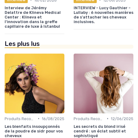
16/02/2026
12/06/2025
Interview
Interview
Interview de Jérémy
INTERVIEW - Lucy Gauthier -
Delattre de Klineva Medical
Lullaby : 6 nouvelles manières
Center : Klineva et
de s'attacher les cheveux
l'innovation dans la greffe
inclusives.
capillaire de luxe à Istanbul
Les plus lus
•
•
Produits Recommandés
16/08/2025
Produits Recommandés
12/06/2025
Les bienfaits insoupçonnés
Les secrets du blond irisé
de la poudre de sidr pour vos
cendré : un éclat subtil et
cheveux
sophistiqué