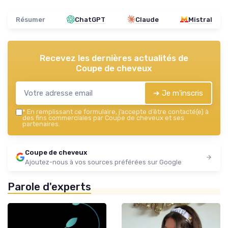
Résumer
ChatGPT
Claude
Mistral
Recevez les dernières actualités de
Coupe de cheveux
➔ Je m'inscris
*
En remplissant ce formulaire, j’accepte d’être contacté(e) à
des fins commerciales par Coupe de cheveux et ses
partenaires.
Coupe de cheveux
Ajoutez-nous à vos sources préférées sur Google
Parole d'experts