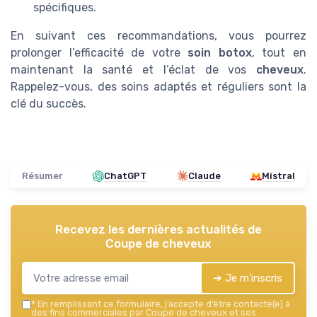
spécifiques.
En suivant ces recommandations, vous pourrez
prolonger l’efficacité de votre
soin botox
, tout en
maintenant la santé et l’éclat de vos
cheveux
.
Rappelez-vous, des soins adaptés et réguliers sont la
clé du succès.
Résumer
ChatGPT
Claude
Mistral
Recevez les dernières actualités de
Coupe de cheveux
➔ Je m'inscris
*
En remplissant ce formulaire, j’accepte d’être contacté(e) à
des fins commerciales par Coupe de cheveux et ses