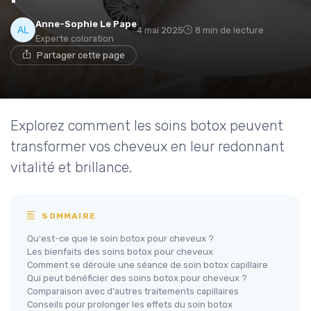
Anne-Sophie Le Pape
4 mai 2025
8 min de lecture
Experte coloration
Partager cette page
Explorez comment les soins botox peuvent
transformer vos cheveux en leur redonnant
vitalité et brillance.
SOMMAIRE
Qu'est-ce que le soin botox pour cheveux ?
Les bienfaits des soins botox pour cheveux
Comment se déroule une séance de soin botox capillaire
Qui peut bénéficier des soins botox pour cheveux ?
Comparaison avec d'autres traitements capillaires
Conseils pour prolonger les effets du soin botox