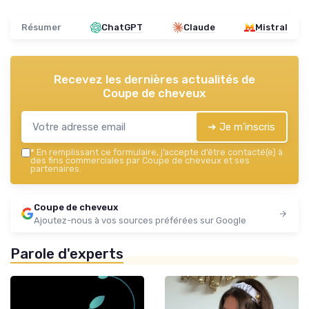
Résumer
ChatGPT
Claude
Mistral
Recevez les dernières actualités de
Coupe de cheveux
➔ Je m'inscris
*
En remplissant ce formulaire, j’accepte d’être contacté(e) à
des fins commerciales par Coupe de cheveux et ses
partenaires.
Coupe de cheveux
Ajoutez-nous à vos sources préférées sur Google
Parole d'experts