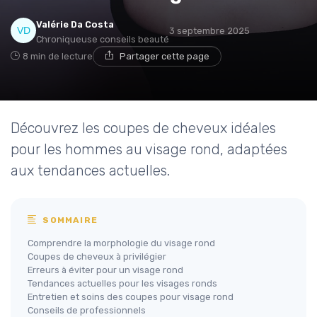
Valérie Da Costa
3 septembre 2025
Chroniqueuse conseils beauté
8 min de lecture
Partager cette page
Découvrez les coupes de cheveux idéales
pour les hommes au visage rond, adaptées
aux tendances actuelles.
SOMMAIRE
Comprendre la morphologie du visage rond
Coupes de cheveux à privilégier
Erreurs à éviter pour un visage rond
Tendances actuelles pour les visages ronds
Entretien et soins des coupes pour visage rond
Conseils de professionnels