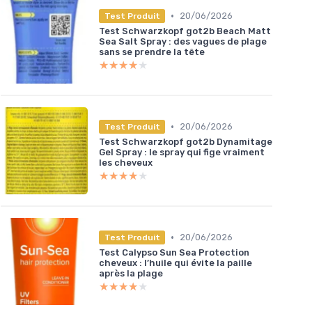
•
20/06/2026
Test Produit
Test Schwarzkopf got2b Beach Matt
Sea Salt Spray : des vagues de plage
sans se prendre la tête
★★★★★
★★★★★
•
20/06/2026
Test Produit
Test Schwarzkopf got2b Dynamitage
Gel Spray : le spray qui fige vraiment
les cheveux
★★★★★
★★★★★
•
20/06/2026
Test Produit
Test Calypso Sun Sea Protection
cheveux : l’huile qui évite la paille
après la plage
★★★★★
★★★★★