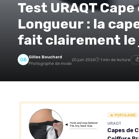
Test URAQT Cape d
Longueur : la cap
fait clairement le
Gilles Bouchard
20 juin 2026
1 min de lecture
Photographe de mode
🔥 POPULAIRE
URAQT
Capes de C
Coiffure P