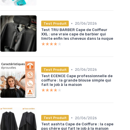
•
20/06/2026
Test Produit
Test TRU BARBER Cape de Coiffeur
XXL : une vraie cape de barbier qui
limite enfin les cheveux dans la nuque
★★★★★
★★★★★
•
20/06/2026
Test Produit
Test ECENCE Cape professionnelle de
coiffure : la grande blouse simple qui
fait le job à la maison
★★★★★
★★★★★
•
20/06/2026
Test Produit
Test aashta Cape de Coiffure : la cape
pas chère qui fait le job à la maison