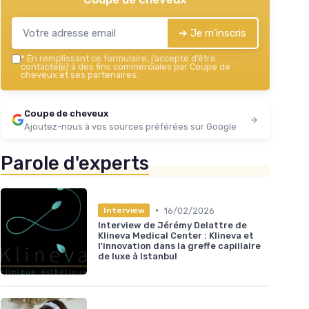
➔ Je m'inscris
*
En remplissant ce formulaire, j’accepte d’être
contacté(e) à des fins commerciales par Coupe de
cheveux et ses partenaires.
Coupe de cheveux
Ajoutez-nous à vos sources préférées sur Google
Parole d'experts
•
16/02/2026
Interview
Interview de Jérémy Delattre de
Klineva Medical Center : Klineva et
l'innovation dans la greffe capillaire
de luxe à Istanbul