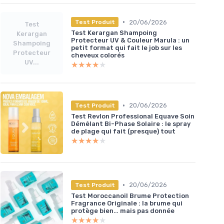
•
20/06/2026
Test Produit
Test
Test Kerargan Shampoing
Kerargan
Protecteur UV & Couleur Marula : un
Shampoing
petit format qui fait le job sur les
Protecteur
cheveux colorés
UV...
★★★★★
★★★★★
•
20/06/2026
Test Produit
Test Revlon Professional Equave Soin
Démêlant Bi-Phase Solaire : le spray
de plage qui fait (presque) tout
★★★★★
★★★★★
•
20/06/2026
Test Produit
Test Moroccanoil Brume Protection
Fragrance Originale : la brume qui
protège bien… mais pas donnée
★★★★★
★★★★★