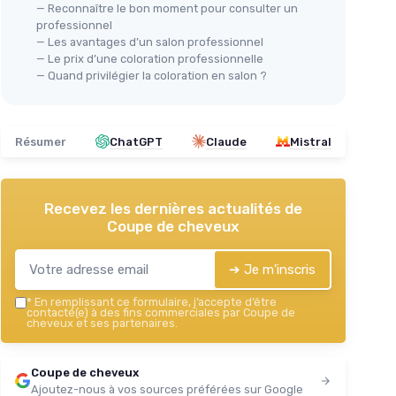
— Reconnaître le bon moment pour consulter un
professionnel
— Les avantages d’un salon professionnel
— Le prix d’une coloration professionnelle
— Quand privilégier la coloration en salon ?
Résumer
ChatGPT
Claude
Mistral
Recevez les dernières actualités de
Coupe de cheveux
➔ Je m'inscris
*
En remplissant ce formulaire, j’accepte d’être
contacté(e) à des fins commerciales par Coupe de
cheveux et ses partenaires.
Coupe de cheveux
Ajoutez-nous à vos sources préférées sur Google