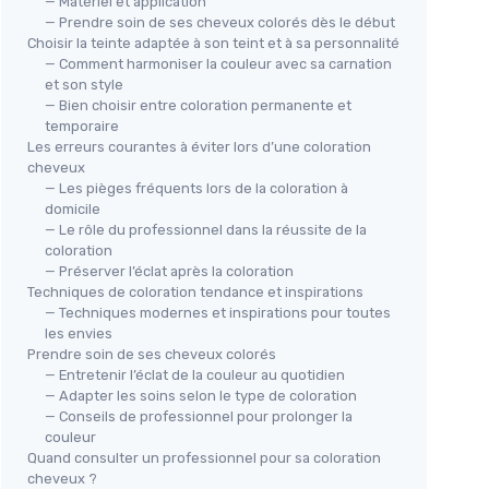
— Matériel et application
— Prendre soin de ses cheveux colorés dès le début
Choisir la teinte adaptée à son teint et à sa personnalité
— Comment harmoniser la couleur avec sa carnation
et son style
— Bien choisir entre coloration permanente et
temporaire
Coloration capillaire Arctic Fox
LOR
Les erreurs courantes à éviter lors d’une coloration
Gel
cheveux
Madness Violet Vif
— Les pièges fréquents lors de la coloration à
Par
＋
Semi-permanente
domicile
＋
＋
Végétalienne
— Le rôle du professionnel dans la réussite de la
zkopf -
coloration
＋
Sans cruauté
envers les animaux
＋
— Préserver l’éclat après la coloration
é
＋
Formule revitalisante
Techniques de coloration tendance et inspirations
＋
Sans ammoniaque
— Techniques modernes et inspirations pour toutes
＋
★★★★★
★★★★★
4,1/5
—
908 avis
les envies
＋
Prendre soin de ses cheveux colorés
Blancs
★★
★★
— Entretenir l’éclat de la couleur au quotidien
Voir l'offre
— Adapter les soins selon le type de coloration
— Conseils de professionnel pour prolonger la
couleur
Quand consulter un professionnel pour sa coloration
cheveux ?