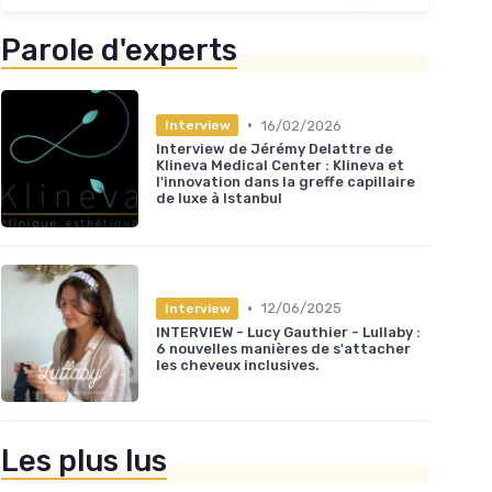
Parole d'experts
•
16/02/2026
Interview
Interview de Jérémy Delattre de
Klineva Medical Center : Klineva et
l'innovation dans la greffe capillaire
de luxe à Istanbul
•
12/06/2025
Interview
INTERVIEW - Lucy Gauthier - Lullaby :
6 nouvelles manières de s'attacher
les cheveux inclusives.
Les plus lus