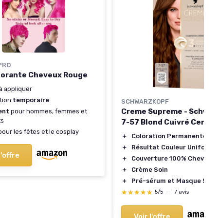
PRO
lorante Cheveux Rouge
 à appliquer
tion
temporaire
SCHWARZKOPF
Creme Supreme - Schwar
ent
pour hommes, femmes et
ts
7-57 Blond Cuivré Cendr
our les fêtes et le cosplay
＋
Coloration Permanente
＋
Résultat Couleur Uniforme
l'offre
＋
Couverture 100% Cheveux 
＋
Crème Soin
＋
Pré-sérum et Masque Soin
★★★★★
★★★★★
5/5
—
7 avis
Voir l'offre