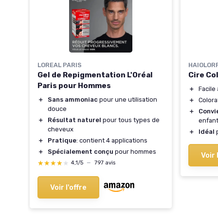
ox
LOREAL PARIS
HAIOLOR
Gel de Repigmentation L'Oréal
Cire Co
Paris pour Hommes
＋
Facile
＋
Sans ammoniac
pour une utilisation
＋
Colora
douce
＋
Convi
＋
Résultat naturel
pour tous types de
enfan
cheveux
＋
Idéal
p
＋
Pratique
: contient 4 applications
＋
Spécialement conçu
pour hommes
Voir 
★★★★★
★★★★★
4,1/5
—
797 avis
Voir l'offre