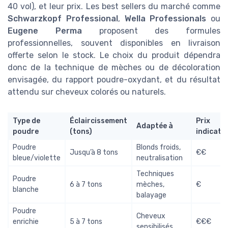
40 vol), et leur prix. Les best sellers du marché comme
Schwarzkopf Professional
,
Wella Professionals
ou
Eugene Perma
proposent des formules
professionnelles, souvent disponibles en livraison
offerte selon le stock. Le choix du produit dépendra
donc de la technique de mèches ou de décoloration
envisagée, du rapport poudre-oxydant, et du résultat
attendu sur cheveux colorés ou naturels.
Type de
Éclaircissement
Prix
Adaptée à
poudre
(tons)
indicatif
Poudre
Blonds froids,
Jusqu’à 8 tons
€€
bleue/violette
neutralisation
Techniques
Poudre
6 à 7 tons
mèches,
€
blanche
balayage
Poudre
Cheveux
enrichie
5 à 7 tons
€€€
sensibilisés