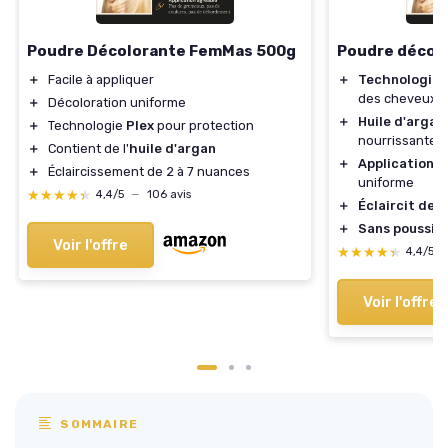
Poudre Décolorante FemMas 500g
Poudre décol
＋
Facile à appliquer
＋
Technologie 
des cheveux
＋
Décoloration uniforme
＋
Huile d'argan
＋
Technologie
Plex
pour protection
nourrissante
＋
Contient de l'
huile d'argan
＋
Application f
＋
Éclaircissement de 2 à 7 nuances
uniforme
★★★★★
★★★★★
4,4/5
—
106 avis
＋
Éclaircit de 
＋
Sans poussiè
Voir l'offre
★★★★★
★★★★★
4,4/5
Voir l'offre
SOMMAIRE