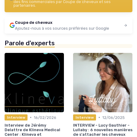
des fins commerciales par Coupe de cheveux et ses
partenaires.
Coupe de cheveux
Ajoutez-nous à vos sources préférées sur Google
Parole d'experts
•
•
16/02/2026
12/06/2025
Interview
Interview
Interview de Jérémy
INTERVIEW - Lucy Gauthier -
Delattre de Klineva Medical
Lullaby : 6 nouvelles manières
Center : Klineva et
de s'attacher les cheveux