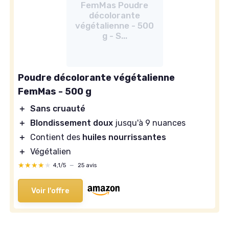
FemMas Poudre
décolorante
végétalienne - 500
g - S...
Poudre décolorante végétalienne
FemMas - 500 g
＋
Sans cruauté
＋
Blondissement doux
jusqu'à 9 nuances
＋
Contient des
huiles nourrissantes
＋
Végétalien
★★★★★
★★★★★
4,1/5
—
25 avis
Voir l'offre