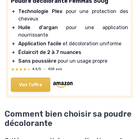
Poudre décolorante FemMas 500g
＋
Technologie Plex
pour une protection des
cheveux
＋
Huile d'argan
pour une application
nourrissante
＋
Application facile
et décoloration uniforme
＋
Éclaircit de 2 à 7 nuances
＋
Sans poussière
pour un usage propre
★★★★★
★★★★★
4,4/5
—
458 avis
Voir l'offre
Comment bien choisir sa poudre
décolorante