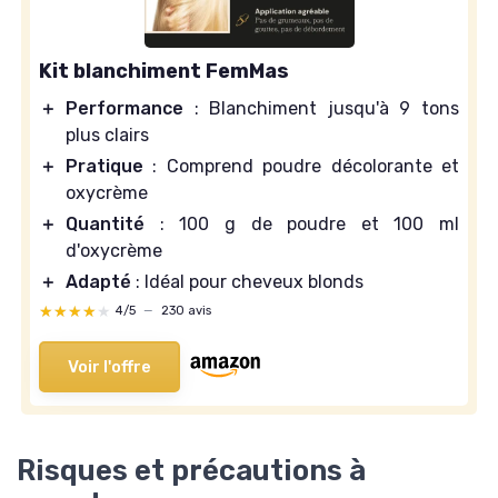
Kit blanchiment FemMas
＋
Performance
: Blanchiment jusqu'à 9 tons
plus clairs
＋
Pratique
: Comprend poudre décolorante et
oxycrème
＋
Quantité
: 100 g de poudre et 100 ml
d'oxycrème
＋
Adapté
: Idéal pour cheveux blonds
★★★★★
★★★★★
4/5
—
230 avis
Voir l'offre
Risques et précautions à