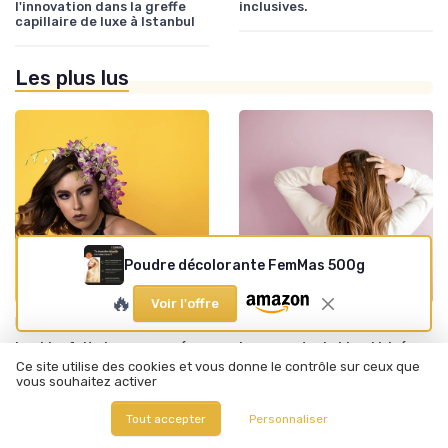
l'innovation dans la greffe
inclusives.
capillaire de luxe à Istanbul
Les plus lus
Poudre décolorante FemMas 500g
🔥
Voir l'offre
•
•
Produits Recommandés
16/08/2025
Produits Recommandés
12/06/2025
Les bienfaits insoupçonnés
Les secrets du blond irisé
de la poudre de sidr pour vos
cendré : un éclat subtil et
Ce site utilise des cookies et vous donne le contrôle sur ceux que
cheveux
sophistiqué
vous souhaitez activer
Tout accepter
Personnaliser