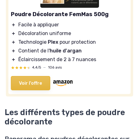
Poudre Décolorante FemMas 500g
＋
Facile à appliquer
＋
Décoloration uniforme
＋
Technologie
Plex
pour protection
＋
Contient de l'
huile d'argan
＋
Éclaircissement de 2 à 7 nuances
★★★★★
★★★★★
4,4/5
—
106 avis
Voir l'offre
Les différents types de poudre
décolorante
Panorama des poudres décolorantes sur