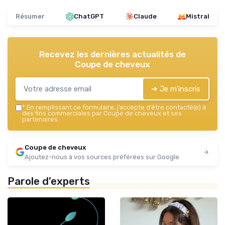
Résumer
ChatGPT
Claude
Mistral
Recevez les dernières actualités de
Coupe de cheveux
➔ Je m'inscris
*
En remplissant ce formulaire, j’accepte d’être contacté(e) à
des fins commerciales par Coupe de cheveux et ses
partenaires.
Coupe de cheveux
Ajoutez-nous à vos sources préférées sur Google
Parole d'experts