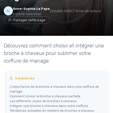
Anne-Sophie Le Pape
22 juillet 2025
8 min de lecture
Experte coloration
Partager cette page
Découvrez comment choisir et intégrer une
broche à cheveux pour sublimer votre
coiffure de mariage.
SOMMAIRE
L'importance de la broche à cheveux dans une coiffure de
mariage
Comment choisir la broche à cheveux parfaite
Les différents styles de broches à cheveux
Intégrer une broche à cheveux dans votre coiffure
Tendances actuelles en matière de broches à cheveux