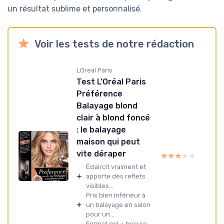
un résultat sublime et personnalisé.
Voir les tests de notre rédaction
LOreal Paris
Test L'Oréal Paris
Préférence
Balayage blond
clair à blond foncé
: le balayage
maison qui peut
vite déraper
★★★★★
★★★★★
Éclaircit vraiment et
+
apporte des reflets
visibles...
Prix bien inférieur à
+
un balayage en salon
pour un...
Format gel + brosse