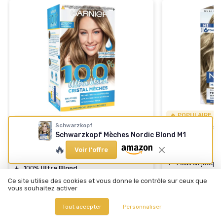
🔥 POPULAIRE
🔥 POPULAIRE
Schwarzkopf
SCHWARZKOPF
GARNIER
Schwarzkopf Mèches Nordic Blond M1
Schwarzkopf 
Kit de Balayage Éclaircissant Ultra
🔥
M1
Voir l'offre
Blond
＋
Éclaircit jusqu
＋
100%
Ultra Blond
＋
Disponible en
＋
Application facile
au bonnet et crochet
Ce site utilise des cookies et vous donne le contrôle sur ceux que
＋
Contient de l'
h
vous souhaitez activer
＋
Résultat éclatant
avec cristal mèches
＋
Formule avec
★★★★★
★★★★★
4,2/5
—
3539 avis
les cheveux
Tout accepter
Personnaliser
★★★★★
★★★★★
4,2/5