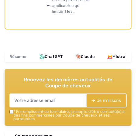
+
applicatrice qui
limitent les...
Résumer
ChatGPT
Claude
Mistral
Recevez les dernières actualités de
Coupe de cheveux
➔ Je m'inscris
*
En remplissant ce formulaire, j’accepte d’être contacté(e) à
des fins commerciales par Coupe de cheveux et ses
partenaires.
Coupe de cheveux