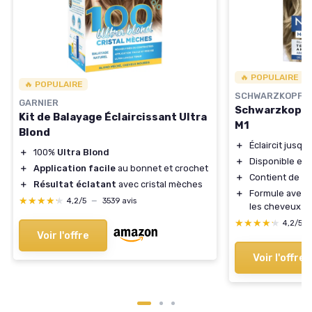
🔥 POPULAIRE
🔥 POPULAIRE
SCHWARZKOPF
GARNIER
Schwarzkopf 
Kit de Balayage Éclaircissant Ultra
M1
Blond
＋
Éclaircit jusqu
＋
100%
Ultra Blond
＋
Disponible en
＋
Application facile
au bonnet et crochet
＋
Contient de l'
h
＋
Résultat éclatant
avec cristal mèches
＋
Formule avec
★★★★★
★★★★★
4,2/5
—
3539 avis
les cheveux
★★★★★
★★★★★
4,2/5
Voir l'offre
Voir l'offre