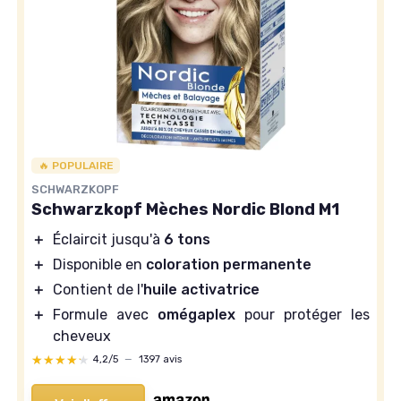
🔥 POPULAIRE
SCHWARZKOPF
Schwarzkopf Mèches Nordic Blond M1
＋
Éclaircit jusqu'à
6 tons
＋
Disponible en
coloration permanente
＋
Contient de l'
huile activatrice
＋
Formule avec
omégaplex
pour protéger les
cheveux
★★★★★
★★★★★
4,2/5
—
1397 avis