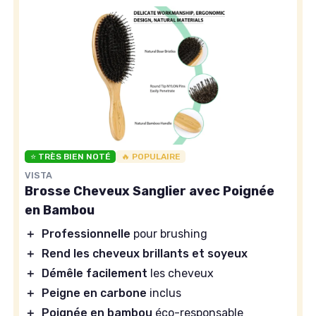
⭐ TRÈS BIEN NOTÉ
🔥 POPULAIRE
VISTA
Brosse Cheveux Sanglier avec Poignée
en Bambou
＋
Professionnelle
pour brushing
＋
Rend les cheveux brillants et soyeux
＋
Démêle facilement
les cheveux
＋
Peigne en carbone
inclus
＋
Poignée en bambou
éco-responsable