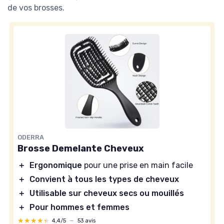
de vos brosses.
ODERRA
Brosse Demelante Cheveux
＋
Ergonomique
pour une prise en main facile
＋
Convient à tous les types de cheveux
＋
Utilisable sur cheveux secs ou mouillés
＋
Pour hommes et femmes
★★★★★
★★★★★
4,4/5
—
53 avis