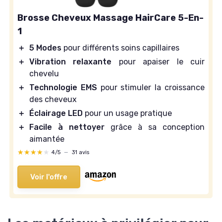
Brosse Cheveux Massage HairCare 5-En-
1
＋
5 Modes
pour différents soins capillaires
＋
Vibration relaxante
pour apaiser le cuir
chevelu
＋
Technologie EMS
pour stimuler la croissance
des cheveux
＋
Éclairage LED
pour un usage pratique
＋
Facile à nettoyer
grâce à sa conception
aimantée
★★★★★
★★★★★
4/5
—
31 avis
Voir l'offre