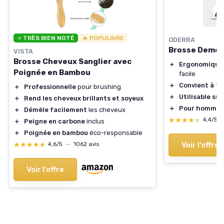
⭐ TRÈS BIEN NOTÉ
🔥 POPULAIRE
ODERRA
Brosse Demel
VISTA
Brosse Cheveux Sanglier avec
＋
Ergonomique
Poignée en Bambou
facile
＋
Convient à to
＋
Professionnelle
pour brushing
＋
Utilisable su
＋
Rend les cheveux brillants et soyeux
＋
Pour hommes
＋
Démêle facilement
les cheveux
★★★★★
★★★★★
4,4/5
＋
Peigne en carbone
inclus
＋
Poignée en bambou
éco-responsable
★★★★★
★★★★★
Voir l'offre
4,6/5
—
1062 avis
Voir l'offre