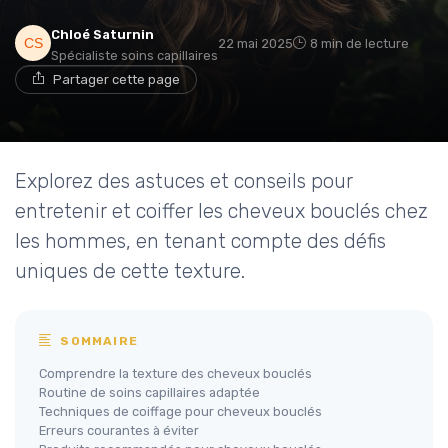
Chloé Saturnin
22 mai 2025
8 min de lecture
Spécialiste soins capillaires
Partager cette page
Explorez des astuces et conseils pour
entretenir et coiffer les cheveux bouclés chez
les hommes, en tenant compte des défis
uniques de cette texture.
SOMMAIRE
Comprendre la texture des cheveux bouclés
Routine de soins capillaires adaptée
Techniques de coiffage pour cheveux bouclés
Erreurs courantes à éviter