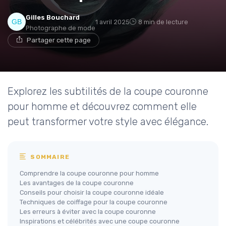
Gilles Bouchard
1 avril 2025
8 min de lecture
Photographe de mode
Partager cette page
Explorez les subtilités de la coupe couronne
pour homme et découvrez comment elle
peut transformer votre style avec élégance.
SOMMAIRE
Comprendre la coupe couronne pour homme
Les avantages de la coupe couronne
Conseils pour choisir la coupe couronne idéale
Techniques de coiffage pour la coupe couronne
Les erreurs à éviter avec la coupe couronne
Inspirations et célébrités avec une coupe couronne