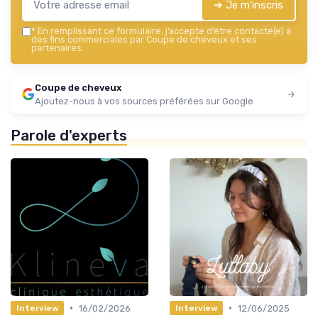
➔ Je m'inscris
*
En remplissant ce formulaire, j’accepte d’être contacté(e) à
des fins commerciales par Coupe de cheveux et ses
partenaires.
Coupe de cheveux
Ajoutez-nous à vos sources préférées sur Google
Parole d'experts
•
•
16/02/2026
12/06/2025
Interview
Interview