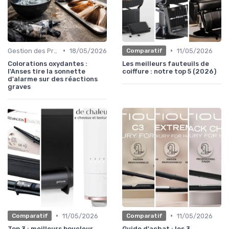
•
•
Gestion des Problèmes Capillaires
18/05/2026
11/05/2026
Comparatif
Colorations oxydantes :
Les meilleurs fauteuils de
l'Anses tire la sonnette
coiffure : notre top 5 (2026)
d'alarme sur des réactions
graves
•
•
11/05/2026
11/05/2026
Comparatif
Comparatif
Top 3 : meilleurs boucleur
Guide d'achat : les 3