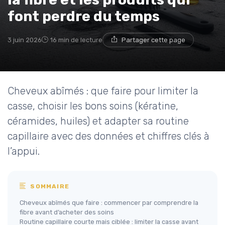
font perdre du temps
3 juin 2026
16 min de lecture
Partager cette page
Cheveux abîmés : que faire pour limiter la
casse, choisir les bons soins (kératine,
céramides, huiles) et adapter sa routine
capillaire avec des données et chiffres clés à
l’appui.
SOMMAIRE
Cheveux abîmés que faire : commencer par comprendre la
fibre avant d’acheter des soins
Routine capillaire courte mais ciblée : limiter la casse avant