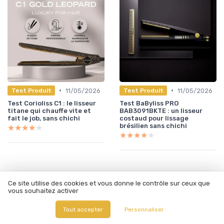
•
•
11/05/2026
11/05/2026
Test Produit
Test Produit
Test Corioliss C1 : le lisseur
Test BaByliss PRO
titane qui chauffe vite et
BAB3091BKTE : un lisseur
fait le job, sans chichi
costaud pour lissage
brésilien sans chichi
★★★★★
★★★★★
★★★★★
★★★★★
Ce site utilise des cookies et vous donne le contrôle sur ceux que
Les articles par date
vous souhaitez activer
Janvier 2024
Février 2024
Tout accepter
Personnaliser
Mars 2024
Septembre 2024