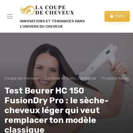
Panneau de gestion des cookies
TOPs
INNOVATIONS ET TENDANCES DANS
L'UNIVERS DU CHEVEUX
Coupe de cheveux
Conseils et Soins Capillaires
Produits Recom
Test Beurer HC 150
FusionDry Pro : le sèche-
cheveux léger qui veut
remplacer ton modèle
classique