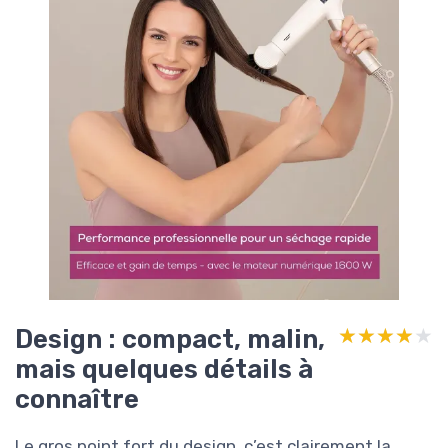
Design : compact, malin,
★★★★★
★★★★★
mais quelques détails à
connaître
Le gros point fort du design, c’est clairement la