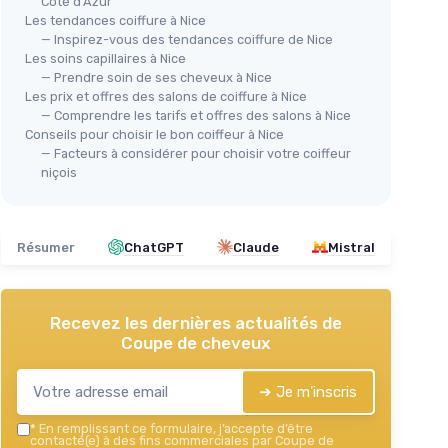
Côte d'Azur
Les tendances coiffure à Nice
— Inspirez-vous des tendances coiffure de Nice
Les soins capillaires à Nice
— Prendre soin de ses cheveux à Nice
Les prix et offres des salons de coiffure à Nice
— Comprendre les tarifs et offres des salons à Nice
Conseils pour choisir le bon coiffeur à Nice
— Facteurs à considérer pour choisir votre coiffeur
niçois
Résumer
ChatGPT
Claude
Mistral
Recevez les dernières actualités de
Coupe de cheveux
➔ Je m'inscris
*
En remplissant ce formulaire, j’accepte d’être
contacté(e) à des fins commerciales par Coupe de