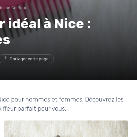
ir son Coiffeur
 idéal à Nice :
es
Partager cette page
 à Nice pour hommes et femmes. Découvrez les
oiffeur parfait pour vous.