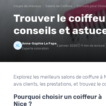
Coupe de cheveux
Salons de Coiffure
Conseils pour Chois
Trouver le coiffeur
conseils et astuc
Anne-Sophie Le Pape
2 janvier 2025
9 min de lecture
Experte coloration
Explorez les meilleurs salons de coiffure
avis clients, les prestations, et trouvez le c
Pourquoi choisir un coiffeur à
Nice ?