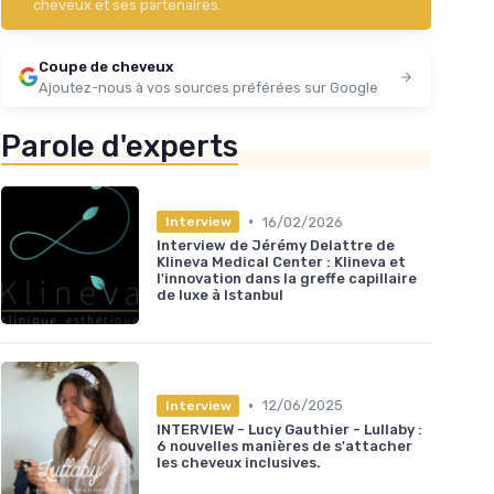
cheveux et ses partenaires.
Coupe de cheveux
Ajoutez-nous à vos sources préférées sur Google
Parole d'experts
•
16/02/2026
Interview
Interview de Jérémy Delattre de
Klineva Medical Center : Klineva et
l'innovation dans la greffe capillaire
de luxe à Istanbul
•
12/06/2025
Interview
INTERVIEW - Lucy Gauthier - Lullaby :
6 nouvelles manières de s'attacher
les cheveux inclusives.